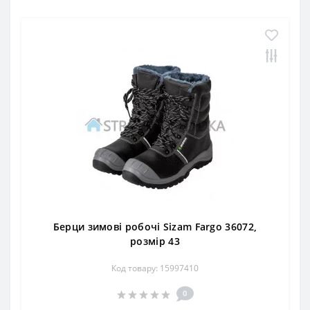
Берци зимові робочі Sizam Fargo 36072,
розмір 43
Код товару: 15997410
0