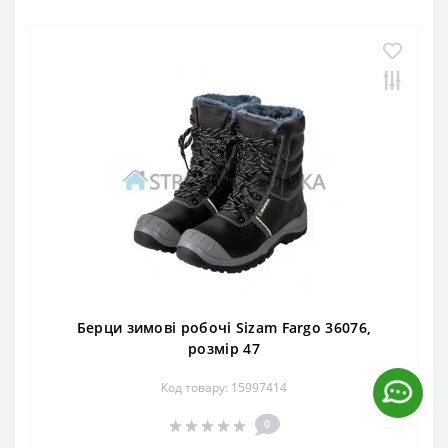
Берци зимові робочі Sizam Fargo 36076,
розмір 47
Код товару: 15997414
0