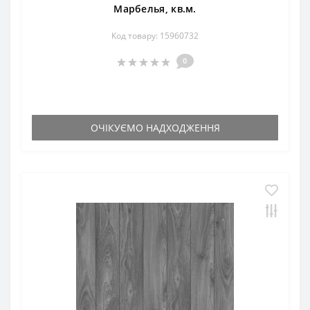
Марбелья, кв.м.
Код товару: 15960732
0
ОЧІКУЄМО НАДХОДЖЕННЯ