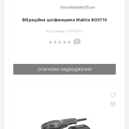
Вібраційна шліфмашина Makita BO3710
Код товару: 15910673
0
ОЧІКУЄМО НАДХОДЖЕННЯ