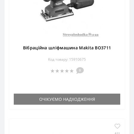
Вібраційна шліфмашина Makita BO3711
Код товару: 15910675
0
ОЧІКУЄМО НАДХОДЖЕННЯ