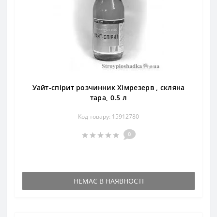
Уайт-спірит розчинник Хімрезерв , скляна
тара, 0.5 л
Код товару: 15912780
0
НЕМАЄ В НАЯВНОСТІ