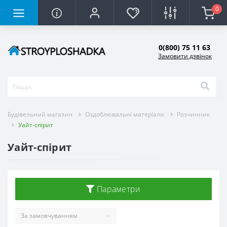
0
0(800) 75 11 63
Замовити дзвінок
Будівельний магазин
Оздоблювальні матеріали
Розчинник
Уайт-спірит
Уайт-спірит
Параметри