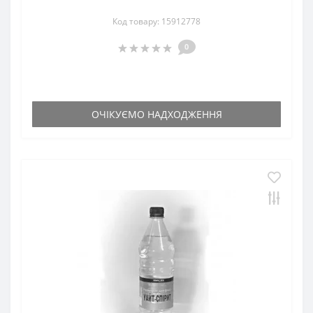
Код товару: 15912778
0
ОЧІКУЄМО НАДХОДЖЕННЯ