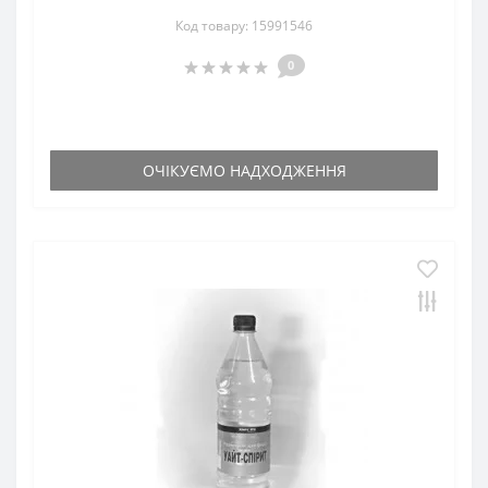
Код товару: 15991546
0
ОЧІКУЄМО НАДХОДЖЕННЯ