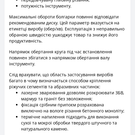
потужність інструменту.
Максимальні обороти болгарки повинні відповідати
рекомендованим диску. Цей параметр вказується на
етикетці виробу (обер/хв). Експлуатація з неправильно
обраною швидкістю ушкоджує товар та знижує його
продуктивність.
Напрямок обертання круга під час встановлення
повинен збігатися з напрямком обертання валу
інструменту.
Слід врахувати, що область застосування виробів
багато в чому визначається способом кріплення
ріжучих сегментів та абразивних частинок:
лазерне зварювання дозволяє розкроювати ЗБВ,
мармур та граніт без зволоження;
фіксація срібним припоєм розрахована
виключно на вологе різання бетонного моноліту;
термічне напилення підходить для виконання
сухої та мокрої обробки твердого штучного та
натурального каменю.