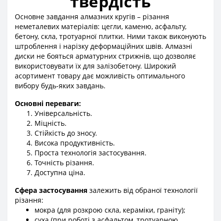
твердість
Основне завдання алмазних кругів – різання
неметалевих матеріалів: цегли, каменю, асфальту,
бетону, скла, тротуарної плитки. Ними також виконують
штроблення і нарізку деформаційних швів. Алмазні
диски не бояться арматурних стрижнів, що дозволяє
використовувати їх для залізобетону. Широкий
асортимент товару дає можливість оптимального
вибору будь-яких завдань.
Основні переваги:
Універсальність.
Міцність.
Стійкість до зносу.
Висока продуктивність.
Проста технологія застосування.
Точність різання.
Доступна ціна.
Сфера застосування
залежить від обраної технології
різання:
мокра (для розкрою скла, кераміки, граніту);
суха (при роботі з асфальтом, тротуарною