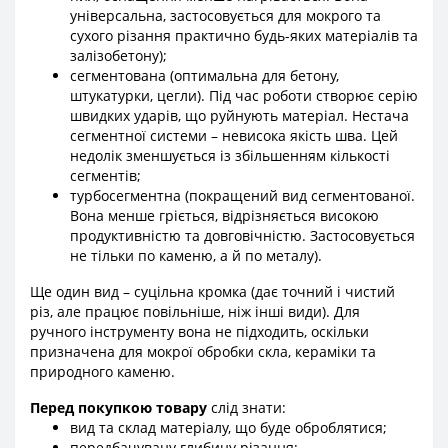
універсальна, застосовується для мокрого та
сухого різання практично будь-яких матеріалів та
залізобетону);
сегментована (оптимальна для бетону,
штукатурки, цегли). Під час роботи створює серію
швидких ударів, що руйнують матеріал. Нестача
сегментної системи – невисока якість шва. Цей
недолік зменшується із збільшенням кількості
сегментів;
турбосегментна (покращений вид сегментованої.
Вона менше гріється, відрізняється високою
продуктивністю та довговічністю. Застосовується
не тільки по каменю, а й по металу).
Ще один вид – суцільна кромка (дає точний і чистий
різ, але працює повільніше, ніж інші види). Для
ручного інструменту вона не підходить, оскільки
призначена для мокрої обробки скла, кераміки та
природного каменю.
Перед покупкою товару
слід знати:
вид та склад матеріалу, що буде оброблятися;
передбачувану глибину різання;