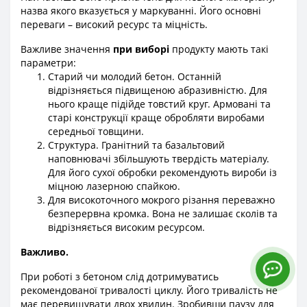
назва якого вказується у маркуванні. Його основні
переваги – високий ресурс та міцність.
Важливе значення
при виборі
продукту мають такі
параметри:
Старий чи молодий бетон. Останній
відрізняється підвищеною абразивністю. Для
нього краще підійде товстий круг. Армовані та
старі конструкції краще обробляти виробами
середньої товщини.
Структура. Гранітний та базальтовий
наповнювачі збільшують твердість матеріалу.
Для його сухої обробки рекомендують вироби із
міцною лазерною спайкою.
Для високоточного мокрого різання переважно
безперервна кромка. Вона не залишає сколів та
відрізняється високим ресурсом.
Важливо.
При роботі з бетоном слід дотримуватись
рекомендованої тривалості циклу. Його тривалість не
має перевищувати двох хвилин. Зробивши паузу для