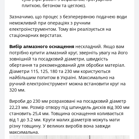
плиткою, бетоном та цеглою).
Зазначимо, що процес з безперервною подачею води
неможливий при операціях з ручним
електроінструментом. Тому він реалізується на
стаціонарних верстатах.
Вибір алмазного оснащення
нескладний. Якщо вам
потрібно купити алмазний круг, зверніть увагу на його
зовнішній та посадковий діаметри, швидкість
обертання та рекомендований для обробки матеріал.
Діаметри 115, 125, 180 та 230 мм користуються
найбільшим попитом в Україні. Максимально на
ручний електроінструмент можна встановити круг на
320 мм.
Вироби до 230 мм розраховані на посадковий діаметр
22,23 мм. Розмір отвору під шпиндель дисків від 300 мм
становить 25,4 мм. Товщина оснащення коливається
від 1 до 3.2 мм. Круги малих діаметрів можуть мати
різну товщину. У великих виробів вона завжди
максимальна.