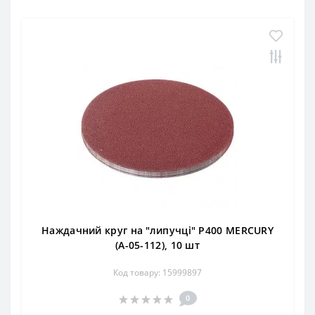
Наждачний круг на "липучці" Р400 MERCURY
(А-05-112), 10 шт
Код товару: 15999897
0