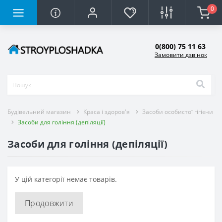
0
0(800) 75 11 63
Замовити дзвінок
Будівельний магазин
Краса і здоров'я
Засоби особистої гігієни
Засоби для гоління (депіляції)
Засоби для гоління (депіляції)
У цій категорії немає товарів.
Продовжити