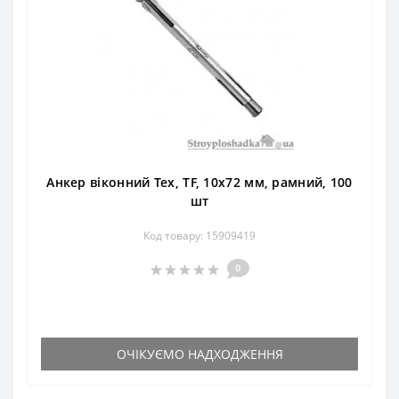
Анкер віконний Тех, TF, 10х72 мм, рамний, 100
шт
Код товару: 15909419
0
ОЧІКУЄМО НАДХОДЖЕННЯ