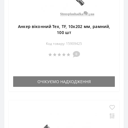
Анкер віконний Тех, TF, 10х202 мм, рамний,
100 шт
Код товару: 15909425
0
ОЧІКУЄМО НАДХОДЖЕННЯ