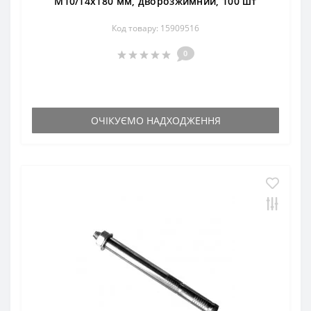
М10/14х180 мм, дворозжимний, 100 шт
Код товару: 15909516
0
ОЧІКУЄМО НАДХОДЖЕННЯ