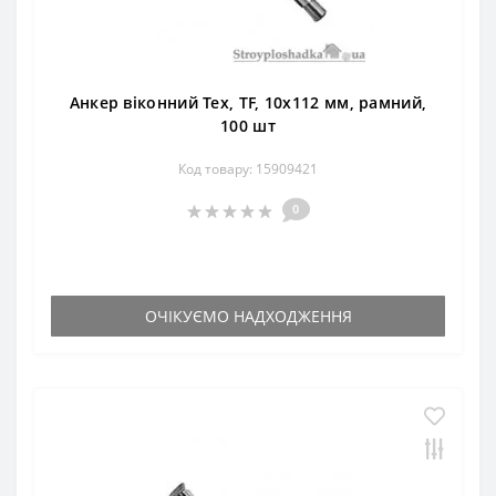
Анкер віконний Тех, TF, 10х112 мм, рамний,
100 шт
Код товару: 15909421
0
ОЧІКУЄМО НАДХОДЖЕННЯ