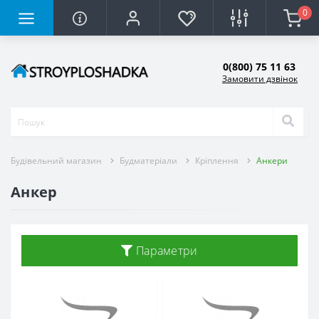
0
0(800) 75 11 63
Замовити дзвінок
Будівельний магазин
Будматеріали
Кріплення
Анкери
Анкер
Параметри