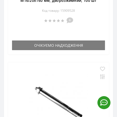
М16/20х160 мм, дворозжимний, 100 шт
Код товару: 15909528
0
ОЧІКУЄМО НАДХОДЖЕННЯ