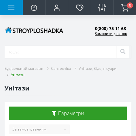
0
0(800) 75 11 63
Замовити дзвінок
Будівельний магазин
Сантехніка
Унітази, біде, пісуари
Унітази
Унітази
Параметри