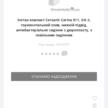
Унітаз-компакт Cersanit Carina 011, 3/6 л,
горизонтальний злив, нижній підвід,
антибактеріальне сидіння з дюропласту, з
повільним падінням
Код товару: 15913707
0
ОЧІКУЄМО НАДХОДЖЕННЯ