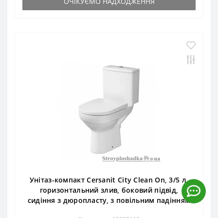
ОЧІКУЄМО НАДХОДЖЕННЯ
Унітаз-компакт Cersanit City Clean On, 3/5 л,
горизонтальний злив, боковий підвід,
сидіння з дюропласту, з повільним падінням