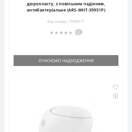
дюропласту, з повільним падінням,
антибактеріальне (ARS-WHT-39951P)
Код товару: 15990171
0
ОЧІКУЄМО НАДХОДЖЕННЯ