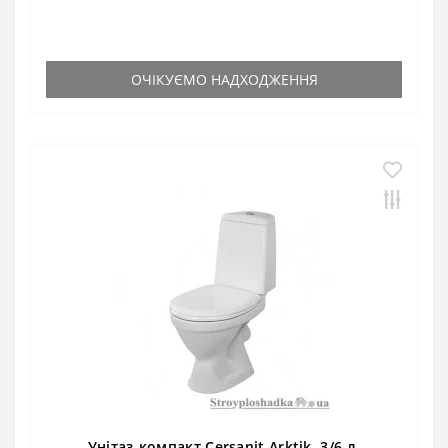
ОЧІКУЄМО НАДХОДЖЕННЯ
Унітаз-компакт Cersanit Arktik, 3/6 л,