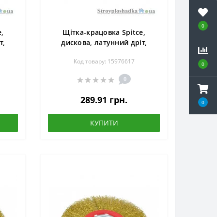
0
,
Щітка-крацовка Spitce,
т,
дискова, латунний дріт,
200х22.2 мм (18-057)
Код товару: 15976617
0
0
289.91 грн.
0
КУПИТИ