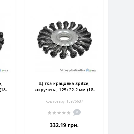
,
Щітка-крацовка Spitce,
(18-
закручена, 125х22.2 мм (18-
162)
Код товару: 15976637
0
332.19 грн.