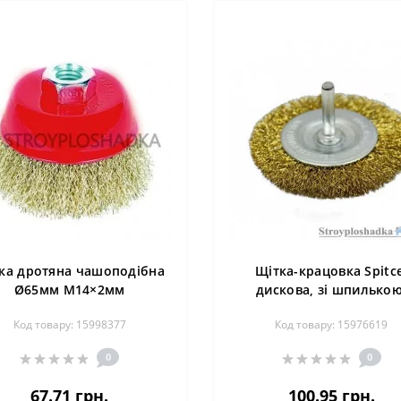
ка дротяна чашоподібна
Щітка-крацовка Spitce
Ø65мм М14×2мм
дискова, зі шпилькою
(латунованна) SIGMA
латунний дріт, 100 мм (
Код товару: 15998377
Код товару: 15976619
(9014061)
062)
0
0
67.71 грн.
100.95 грн.