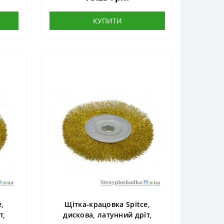
КУПИТИ
,
Щітка-крацовка Spitce,
т,
дискова, латунний дріт,