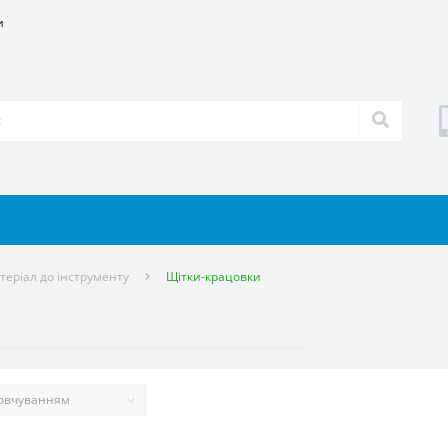
и
еріал до інструменту
Щітки-крацовки