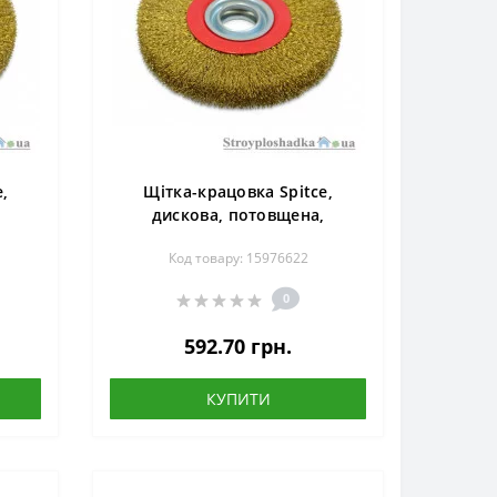
,
Щітка-крацовка Spitce,
,
дискова, потовщена,
 (18-
латунний дріт, 200х32 мм (18-
Код товару: 15976622
075)
0
592.70 грн.
КУПИТИ