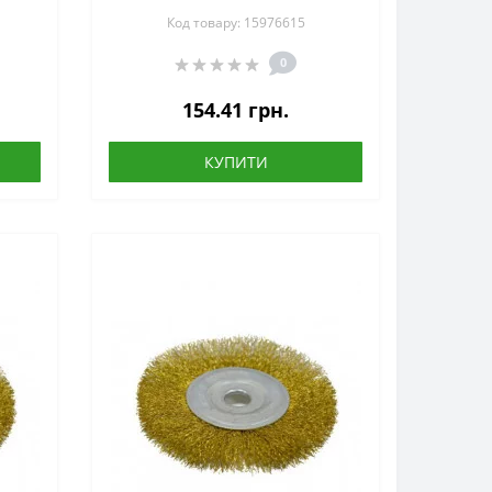
125х16 мм (18-055)
Код товару: 15976615
0
154.41 грн.
КУПИТИ