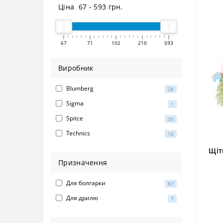
Ціна
67
-
593
грн.
67
71
102
210
593
Виробник
Blumberg
28
Sigma
1
Spitce
35
Technics
10
Щіт
Призначення
Для болгарки
67
Для дрилю
7