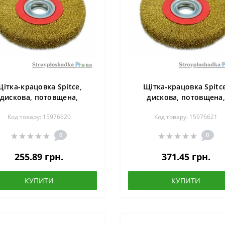
Щітка-крацовка Spitce,
Щітка-крацовка Spitce
дискова, потовщена,
дискова, потовщена
нний дріт, 125х20 мм (18-
латунний дріт, 150х32 мм
Код товару: 15976620
Код товару: 15976621
073)
074)
0
0
255.89 грн.
371.45 грн.
КУПИТИ
КУПИТИ