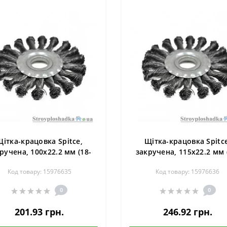
Щітка-крацовка Spitce,
Щітка-крацовка Spitce
ручена, 100х22.2 мм (18-
закручена, 115х22.2 мм 
160)
161)
Код товару: 15976635
Код товару: 15976636
0
0
201.93 грн.
246.92 грн.