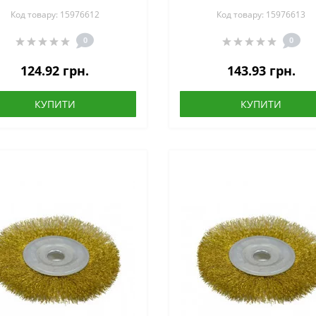
100х16 мм (18-052)
115х16 мм (18-053)
Код товару: 15976612
Код товару: 15976613
0
0
124.92 грн.
143.93 грн.
КУПИТИ
КУПИТИ