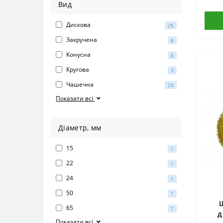
Вид
Дискова
25
Закручена
6
Конусна
6
Кругова
3
Чашечна
25
Показати всі
Дiаметр, мм
15
1
22
1
24
1
50
1
65
7
д
Показати всі