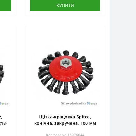
КУПИТИ
,
Щітка-крацовка Spitce,
(18-
конічна, закручена, 100 мм
(18-210)
Код товару: 15976644