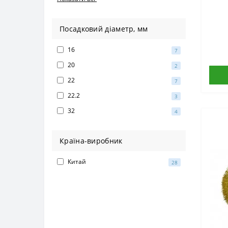
Посадковий діаметр, мм
16
7
20
2
22
7
22.2
3
32
4
Країна-виробник
Китай
28