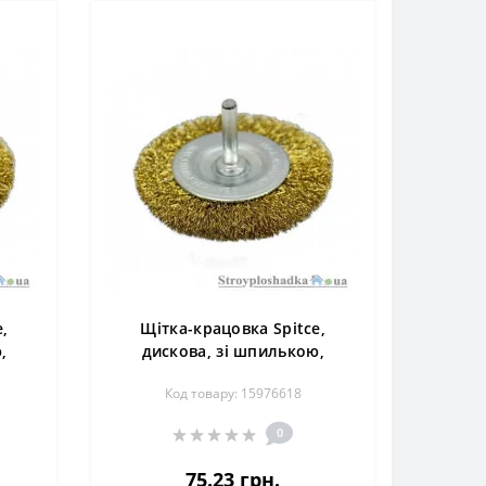
,
Щітка-крацовка Spitce,
,
дискова, зі шпилькою,
18-
латунний дріт, 75 мм (18-061)
Код товару: 15976618
0
75.23 грн.