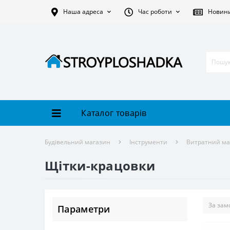
Наша адреса
Час роботи
Новин
Каталог товарів
Будівельний магазин
Інструменти
Витратний мат
Щітки-крацовки
Параметри