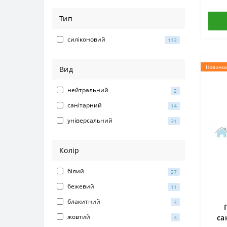
Тип
силіконовий
113
Новинка
Вид
нейтральний
2
санітарний
14
універсальний
31
Колір
білий
27
бежевий
11
блакитний
3
жовтий
са
4