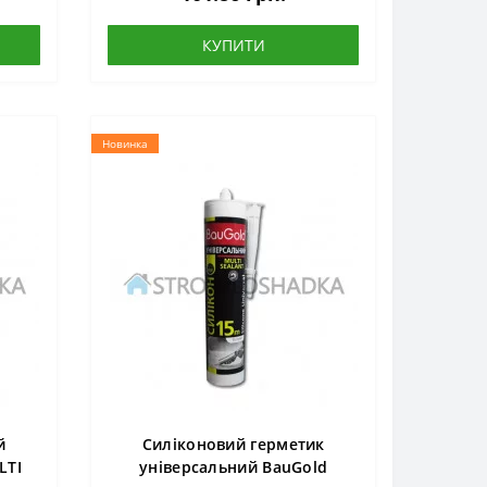
КУПИТИ
Новинка
й
Силіконовий герметик
LTI
універсальний BauGold