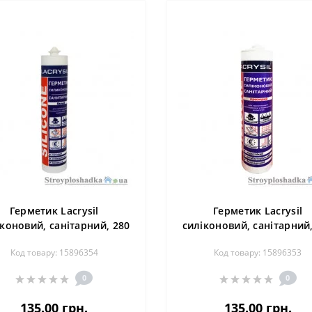
Герметик Lacrysil
Герметик Lacrysil
іконовий, санітарний, 280
силіконовий, санітарний,
мл, білий
мл, прозорий
Код товару: 15896354
Код товару: 15896353
0
0
135.00 грн.
135.00 грн.