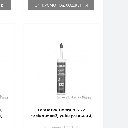
НЯ
ОЧІКУЄМО НАДХОДЖЕННЯ
4,
Герметик Demsun S 22
л,
силіконовий, універсальний,
білий, 280 мл
Код товару: 15991629