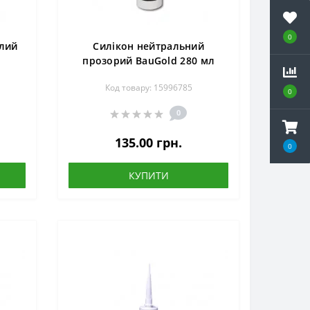
0
ілий
Силікон нейтральний
прозорий BauGold 280 мл
Код товару: 15996785
0
0
135.00 грн.
0
КУПИТИ