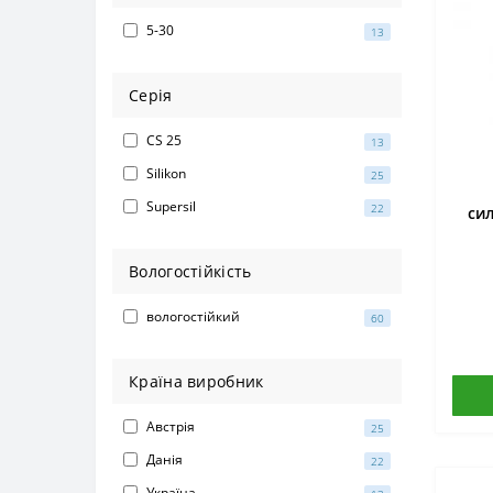
5-30
13
Серія
CS 25
13
Silikon
25
Supersil
22
си
Вологостійкість
вологостійкий
60
Країна виробник
Австрія
25
Данія
22
Україна