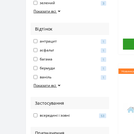
SE
зелений
3
Показати всі
Відтінок
антрацит
1
асфальт
1
багама
1
бермуди
1
Новинка
ваніль
1
Показати всі
Застосування
всередині і зовні
53
Призначення