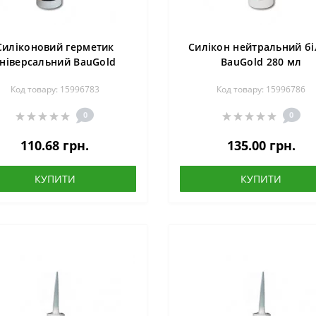
Силіконовий герметик
Силікон нейтральний б
ніверсальний BauGold
BauGold 280 мл
ULTI SEALANT, 280 мл,
Код товару: 15996783
Код товару: 15996786
прозорий
0
0
110.68 грн.
135.00 грн.
КУПИТИ
КУПИТИ