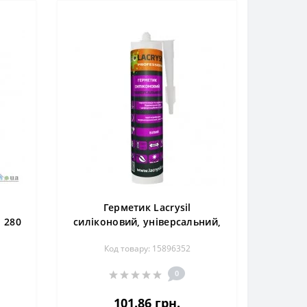
Герметик Lacrysil
 280
силіконовий, універсальний,
280 мл, білий
Код товару: 15896352
0
101.86 грн.