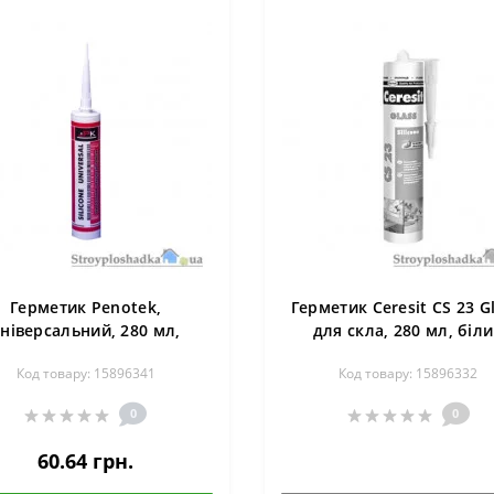
Герметик Penotek,
Герметик Ceresit CS 23 Gl
ніверсальний, 280 мл,
для скла, 280 мл, біл
прозорий
Код товару: 15896341
Код товару: 15896332
0
0
60.64 грн.