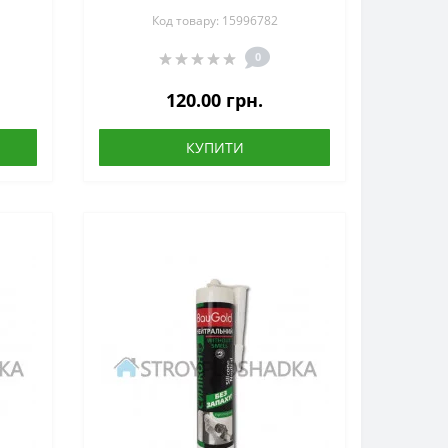
й
MULTI SEALANT, 280 мл, білий
Код товару: 15996782
0
120.00 грн.
КУПИТИ