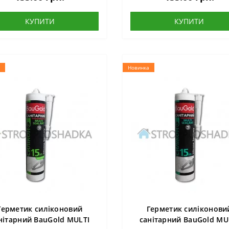
КУПИТИ
КУПИТИ
Новинка
Герметик силіконовий
Герметик силіконови
нітарний BauGold MULTI
санітарний BauGold MU