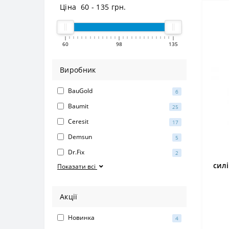
Ціна
60
-
135
грн.
60
98
135
Виробник
BauGold
6
Baumit
25
Ceresit
17
Demsun
5
Dr.Fix
2
сил
Показати всі
Акції
Новинка
4