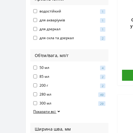
водостійкий
1
для акваріумів
1
у
для дзеркал
1
M
для скла та дзеркал
2
Об'єм/вага, мл/г
50 мл
4
85 мл
2
200 г
2
280 мл
49
300 мл
29
Показати всі
Ширина шва, мм