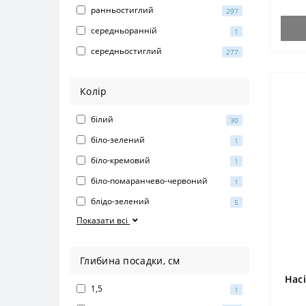
ранньостиглий
297
середньоранній
1
середньостиглий
277
Колір
білий
30
біло-зелений
1
біло-кремовий
1
біло-помаранчево-червоний
1
блідо-зелений
5
Показати всі
Глибина посадки, см
Нас
1,5
1