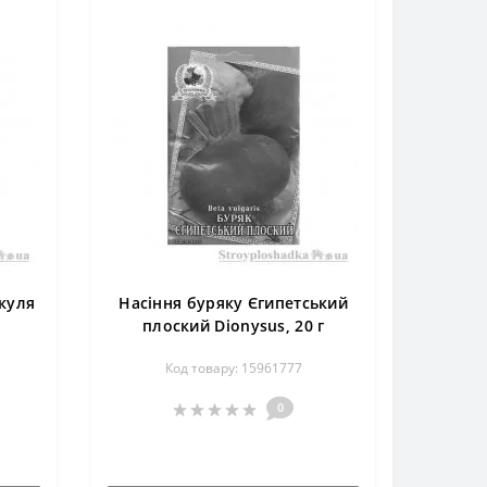
куля
Насіння буряку Єгипетський
плоский Dionysus, 20 г
Код товару: 15961777
0