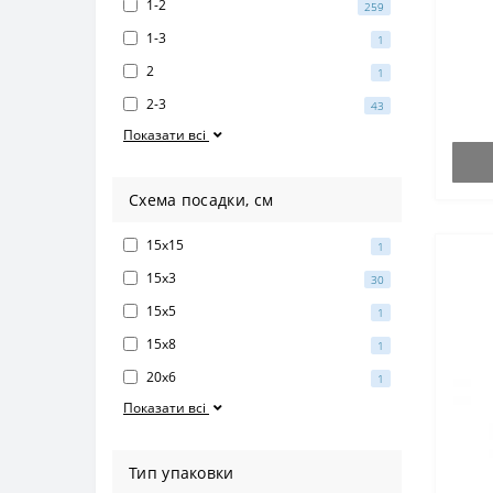
1-2
259
1-3
1
2
1
2-3
43
Показати всі
Схема посадки, см
15х15
1
15х3
30
15х5
1
15х8
1
20х6
1
Показати всі
Тип упаковки