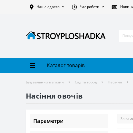
Наша адреса
Час роботи
Новин
Каталог товарів
Будівельний магазин
Сад та город
Насіння
Насіння овочів
Параметри