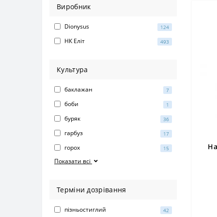
Виробник
Dionysus
124
НК Еліт
493
Культура
баклажан
7
боби
1
буряк
36
гарбуз
17
На
горох
15
Показати всі
Терміни дозрівання
пізньостиглий
42