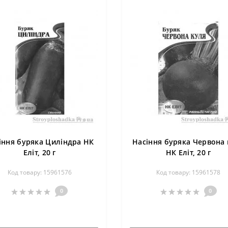
іння буряка Циліндра НК
Насіння буряка Червона 
Еліт, 20 г
НК Еліт, 20 г
Код товару: 15961576
Код товару: 15961578
0
0