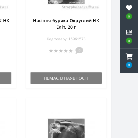
0
К НК
Насіння буряка Округлий НК
Еліт, 20 г
Код товару: 15961573
0
0
0
НЕМАЄ В НАЯВНОСТІ