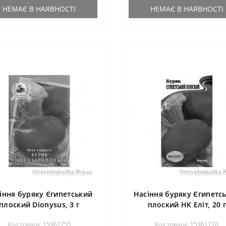
НЕМАЄ В НАЯВНОСТІ
НЕМАЄ В НАЯВНОСТІ
іння буряку Єгипетський
Насіння буряку Єгипетс
плоский Dionysus, 3 г
плоский НК Еліт, 20 г
Код товару: 15961755
Код товару: 15961776