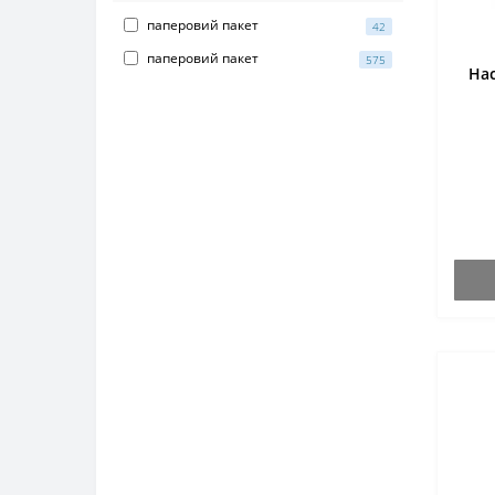
паперовий пакет
42
паперовий пакет
575
На