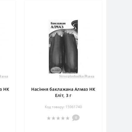
з НК
Насіння баклажана Алмаз НК
Еліт, 3 г
Код товару: 15961740
0