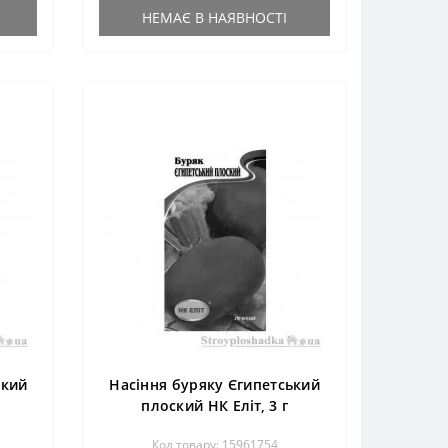
НЕМАЄ В НАЯВНОСТІ
ький
Насіння буряку Єгипетський
плоский НК Еліт, 3 г
Код товару: 15961754