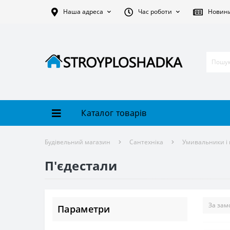
Наша адреса
Час роботи
Новин
Каталог товарів
Будівельний магазин
Сантехніка
Умивальники і 
П'єдестали
Параметри