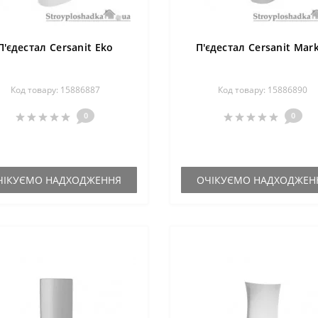
П'єдестал Cersanit Eko
П'єдестал Cersanit Mar
Код товару: 15886887
Код товару: 15886890
0
0
ЧІКУЄМО НАДХОДЖЕННЯ
ОЧІКУЄМО НАДХОДЖЕН