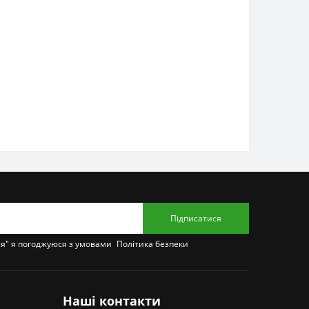
Підписатися
ся" я погоджуюся з умовами
Політика безпеки
Наші контакти