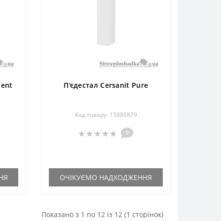
dent
П'єдестал Cersanit Pure
Код товару: 15886879
0
НЯ
ОЧІКУЄМО НАДХОДЖЕННЯ
Показано з 1 по 12 із 12 (1 сторінок)