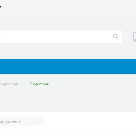
и
п'єдестали
П'єдестали