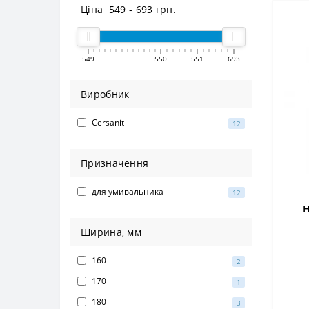
Ціна
549
-
693
грн.
549
550
551
693
Виробник
Cersanit
12
Призначення
для умивальника
12
Н
Ширина, мм
160
2
170
1
180
3