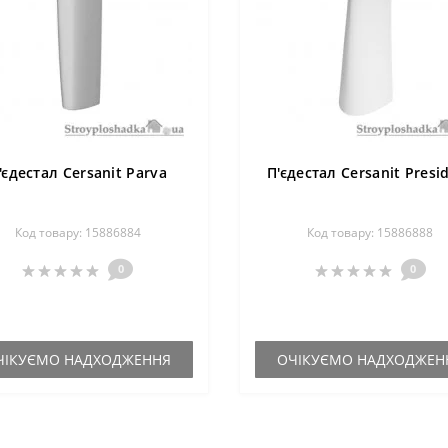
'єдестал Cersanit Parva
П'єдестал Cersanit Presi
Код товару: 15886884
Код товару: 15886888
0
0
ЧІКУЄМО НАДХОДЖЕННЯ
ОЧІКУЄМО НАДХОДЖЕН