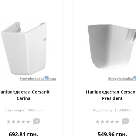
апівп'єдестал Cersanit
Напівп'єдестал Cersan
Carina
President
Код товару: 15886886
Код товару: 15886889
0
0
692.81 грн.
549.96 грн.