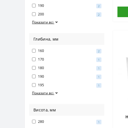
190
2
200
2
Показати всі
Глибина, мм
160
2
170
1
180
1
190
1
195
1
Показати всі
Висота, мм
Н
280
1