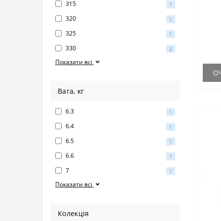
315
1
320
1
325
1
330
2
Показати всі
О
Вага, кг
6.3
1
6.4
1
6.5
1
6.6
1
7
1
Показати всі
Колекція