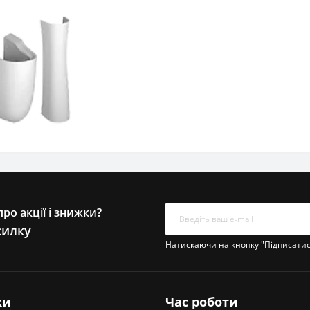
ро акції і знижки?
силку
Натискаючи на кнопку "Підписати
ки
Час роботи