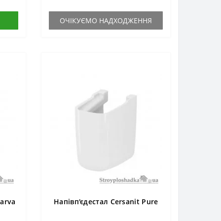
ОЧІКУЄМО НАДХОДЖЕННЯ
Parva
Напівп'єдестал Cersanit Pure