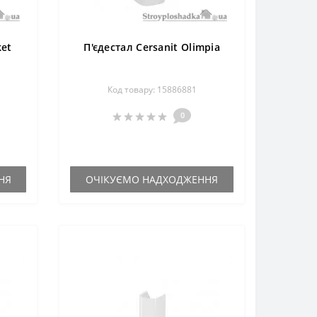
ket
П'єдестал Cersanit Olimpia
Код товару: 15886881
0
НЯ
ОЧІКУЄМО НАДХОДЖЕННЯ