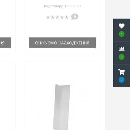
Код товару: 15886880
0
0
НЯ
ОЧІКУЄМО НАДХОДЖЕННЯ
0
0