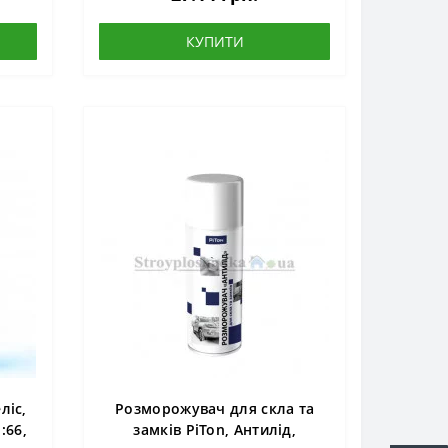
КУПИТИ
ліс,
Розморожувач для скла та
:66,
замків PiTon, Антилід,