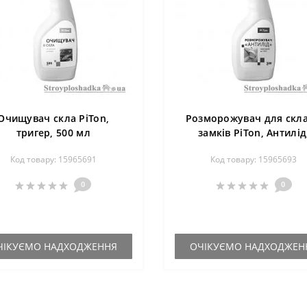
Очищувач скла PiTon,
Розморожувач для скла
тригер, 500 мл
замків PiTon, Антилід
флакон з тригером, 500
Код товару: 15965691
Код товару: 15965693
0
0
ЧІКУЄМО НАДХОДЖЕННЯ
ОЧІКУЄМО НАДХОДЖЕН