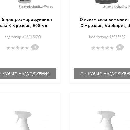
сіб для розморожування
Омивач скла зимовий 
кла Хімрезерв, 500 мл
Хімрезерв, барбарис, 4
Код товару: 15965690
Код товару: 15965687
0
0
ЧІКУЄМО НАДХОДЖЕННЯ
ОЧІКУЄМО НАДХОДЖЕН