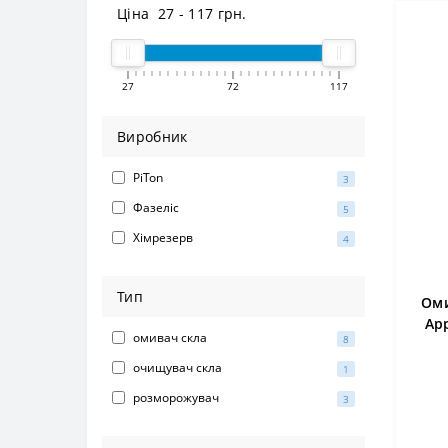
Ціна
27
-
117
грн.
27
72
117
Виробник
PiTon
3
Фазеліс
5
Хімрезерв
4
Тип
Оми
App
омивач скла
8
очищувач скла
1
розморожувач
3