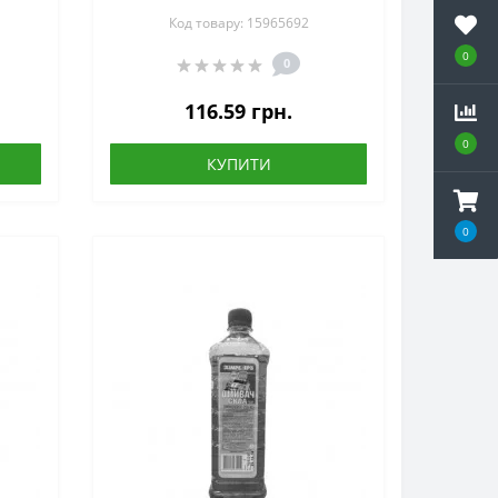
аерозоль, 400 мл
Код товару: 15965692
0
0
116.59 грн.
0
КУПИТИ
0