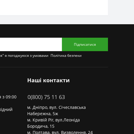
Підписатися
ся" я погоджуюся з умовами
Політика безпеки
Наші контакти
0(800) 75 11 63
 з 09:00
м. Дніпро, вул. Січеславська
хідний
Набережна, 5ж
м. Кривій Ріг, вул.Леоніда
Бородича, 15
м. Полтава, вул. Визволення, 24