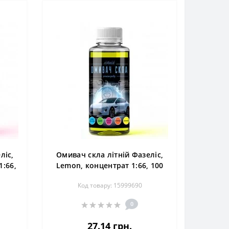
ліс,
Омивач скла літній Фазеліс,
1:66,
Lemon, концентрат 1:66, 100
мл
Код товару: 15999690
0
27.14 грн.