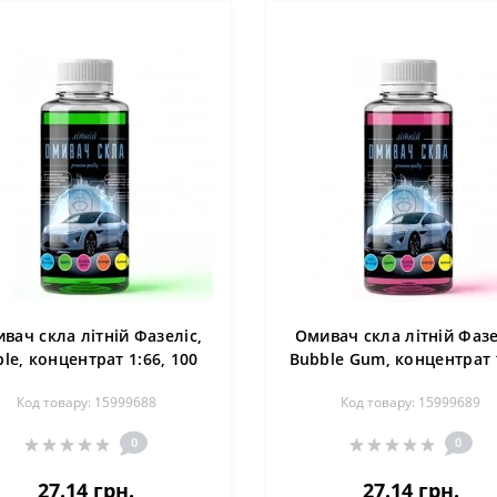
вач скла літній Фазеліс,
Омивач скла літній Фазе
le, концентрат 1:66, 100
Bubble Gum, концентрат 
мл
100 мл
Код товару: 15999688
Код товару: 15999689
0
0
27.14 грн.
27.14 грн.