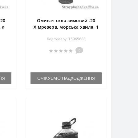
-20
Омивач скла зимовий -20
 л
Хімрезерв, морська хвиля, 1
л
Код товару: 15965688
0
НЯ
ОЧІКУЄМО НАДХОДЖЕННЯ