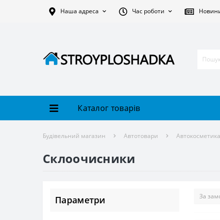
Наша адреса
Час роботи
Новин
Каталог товарів
Будівельний магазин
Автотовари
Автокосметик
Склоочисники
Параметри