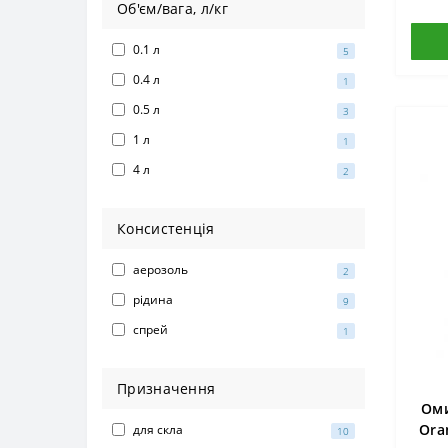
Об'єм/вага, л/кг
0.1 л
5
0.4 л
1
0.5 л
3
1 л
1
4 л
2
Консистенція
аерозоль
2
рідина
9
спрей
1
Призначення
Оми
Ora
для скла
10