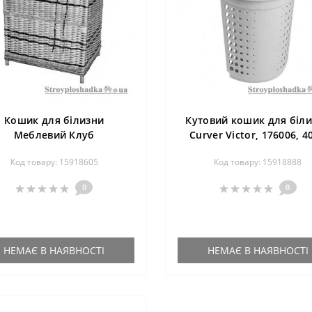
Кошик для білизни
Кутовий кошик для біл
Меблевий Клуб
Curver Victor, 176006, 40
рямокутний середній,
бежева
Код товару: 15918605
Код товару: 15918888
32х43х68 см, лоза
0
0
НЕМАЄ В НАЯВНОСТІ
НЕМАЄ В НАЯВНОСТІ