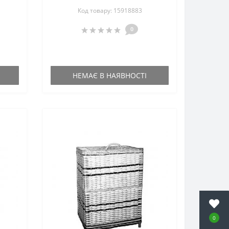
коричнева
Код товару: 15918883
0
НЕМАЄ В НАЯВНОСТІ
0