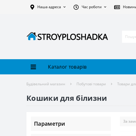
Наша адреса
Час роботи
Новин
Каталог товарів
Будівельний магазин
Побутові товари
Товари дл
Кошики для білизни
Параметри