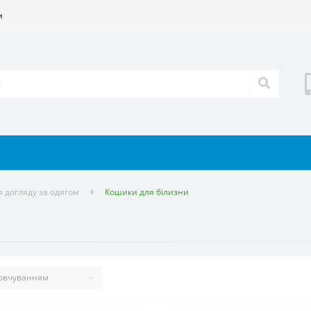
и
я догляду за одягом
Кошики для білизни