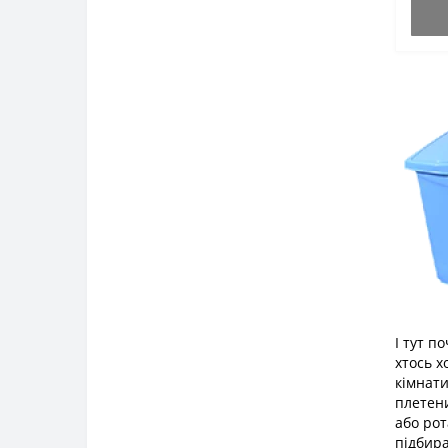
І тут п
хтось х
кімнати
плетени
або рот
підбира