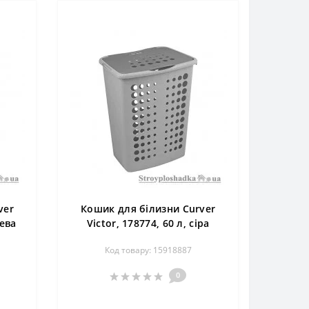
ver
Кошик для білизни Curver
жева
Victor, 178774, 60 л, сіра
Код товару: 15918887
0