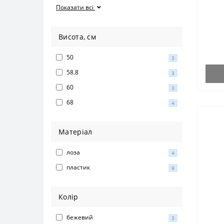
Показати всі
Висота, см
50
3
58.8
3
60
3
68
4
Матеріал
лоза
4
пластик
9
Колір
бежевий
3