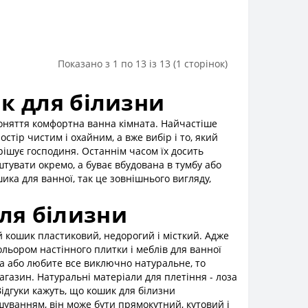
Показано з 1 по 13 із 13 (1 сторінок)
к для білизни
поняття комфортна ванна кімната. Найчастіше
тір чистим і охайним, а вже вибір і то, який
рішує господиня. Останнім часом їх досить
штувати окремо, а буває вбудована в тумбу або
ика для ванної, так це зовнішнього вигляду,
ля білизни
й кошик пластиковий, недорогий і місткий. Адже
ольором настінного плитки і меблів для ванної
ва або любите все виключно натуральне, то
газин. Натуральні матеріали для плетіння - лоза
Відгуки кажуть, що кошик для білизни
шуванням, він може бути прямокутний, кутовий і