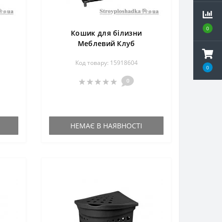
0
Кошик для білизни
Меблевий Клуб
,
Прямокутний малий,
Код товару: 15918604
50х40х68 см, лоза
0
0
НЕМАЄ В НАЯВНОСТІ