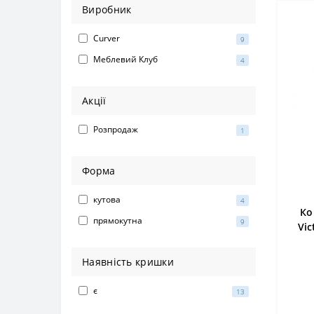
Виробник
Curver
9
Меблевий Клуб
4
Акції
Розпродаж
1
Форма
кутова
4
Ко
прямокутна
9
Vic
Наявність кришки
є
13