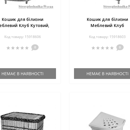
Кошик для білизни
Кошик для білизни
еблевий Клуб Кутовий,
Меблевий Клуб
45х45х68 см, лоза
Прямокутний великий
Код товару: 15918606
Код товару: 15918603
57х47х68 см, лоза
0
0
НЕМАЄ В НАЯВНОСТІ
НЕМАЄ В НАЯВНОСТІ