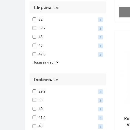
Ширина, см
32
1
39.7
3
43
3
45
1
47.8
3
Показати всі
Глибина, см
29.9
3
33
3
40
1
41.4
3
Ко
V
43
1