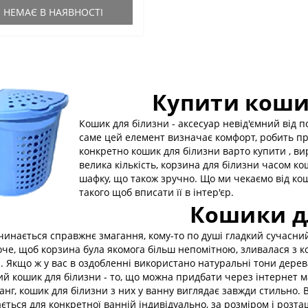
НЕМАЄ В НАЯВНОСТІ
Купити коши
Кошик для білизни - аксесуар невід'ємний від 
саме цей елемент визначає комфорт, робить прос
конкретно кошик для білизни варто купити , ви
велика кількість, корзина для білизни часом ко
шафку, що також зручно. Що ми чекаємо від кош
такого щоб вписати її в інтер'єр.
Кошики д
очинається справжнє змагання, кому-то по душі гладкий сучасни
оче, щоб корзина була якомога більш непомітною, зливалася з к
. Якщо ж у вас в оздобленні використано натуральні тони дере
й кошик для білизни - то, що можна придбати через інтернет ма
анг, кошик для білизни з них у ванну виглядає завжди стильно. 
ється для конкретної ванній індивідуально, за розміром і розта