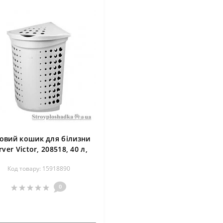
овий кошик для білизни
rver Victor, 208518, 40 л,
кремова
Код товару: 15918890
0