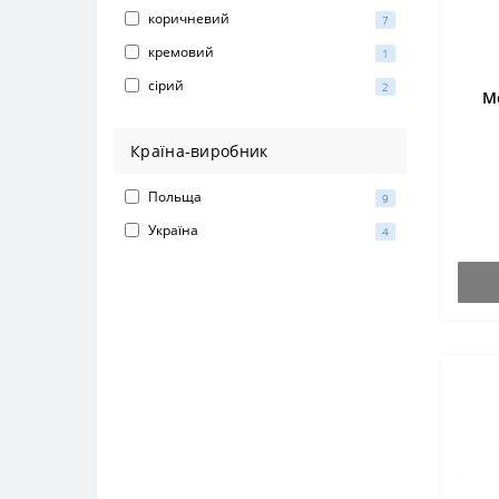
коричневий
7
кремовий
1
сірий
2
М
Країна-виробник
Польща
9
Україна
4