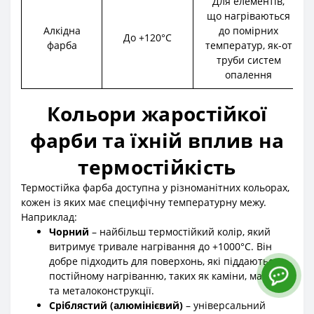
Для елементів,
що нагріваються
Алкідна
до помірних
До +120°C
фарба
температур, як-от
труби систем
опалення
Кольори жаростійкої
фарби та їхній вплив на
термостійкість
Термостійка фарба доступна у різноманітних кольорах,
кожен із яких має специфічну температурну межу.
Наприклад:
Чорний
– найбільш термостійкий колір, який
витримує тривале нагрівання до +1000°C. Він
добре підходить для поверхонь, які піддаються
постійному нагріванню, таких як каміни, мангали
та металоконструкції.
Сріблястий (алюмінієвий)
– універсальний