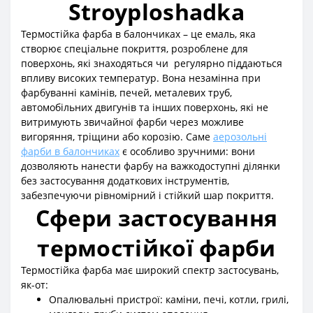
Stroyploshadka
Термостійка фарба в балончиках – це емаль, яка
створює спеціальне покриття, розроблене для
поверхонь, які знаходяться чи регулярно піддаються
впливу високих температур. Вона незамінна при
фарбуванні камінів, печей, металевих труб,
автомобільних двигунів та інших поверхонь, які не
витримують звичайної фарби через можливе
вигоряння, тріщини або корозію. Саме
аерозольні
фарби в балончиках
є особливо зручними: вони
дозволяють нанести фарбу на важкодоступні ділянки
без застосування додаткових інструментів,
забезпечуючи рівномірний і стійкий шар покриття.
Сфери застосування
термостійкої фарби
Термостійка фарба має широкий спектр застосувань,
як-от:
Опалювальні пристрої: каміни, печі, котли, грилі,