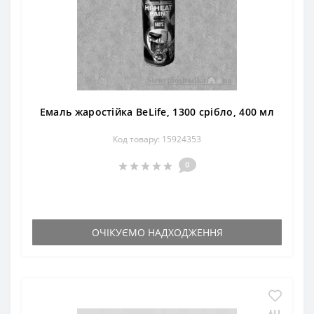
Емаль жаростійка BeLife, 1300 срібло, 400 мл
Код товару: 15924353
0
ОЧІКУЄМО НАДХОДЖЕННЯ