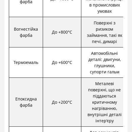
фарба
в промислових
умовах
Поверхні з
Вогнестійка
ризиком
До +800°C
фарба
займання, такі як
печі, димарі
Автомобільні
деталі: двигуни,
Термоемаль
До +600°C
глушники,
супорти гальм
Металеві
поверхні, що не
піддаються
Епоксидна
До +200°C
критичному
фарба
нагріванню,
внутрішні деталі
інтер'єру