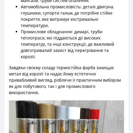
мангали, труби систем опалення.
Автомобільна промисловість: деталі двигуна,
глушники, супорти гальм, де потрібне стійке
покриття, яке витримує екстремальні
температури.
Промислове обладнання: димарі, труби
теплотраси, які піддаються дії високих
температур, та інші конструкції, де важливий
довготривалий захист від перегрівання та
корозії.
Завдяки своєму складу термостійка фарба захищає
метал від корозії та надає йому естетично
привабливий вигляд, роблячи її практичним вибором
як для побутового, так і для промислового
використання.