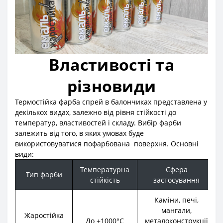
Властивості та
різновиди
Термостійка фарба спрей в балончиках представлена у
декількох видах, залежно від рівня стійкості до
температур, властивостей і складу. Вибір фарби
залежить від того, в яких умовах буде
використовуватися пофарбована поверхня. Основні
види:
Температурна
Сфера
Тип фарби
стійкість
застосування
Каміни, печі,
мангали,
Жаростійка
До +1000°C
металоконструкції