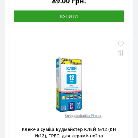
89.00 грн.
КУПИТИ
Клеюча суміш Будмайстер КЛЕЙ №12 (КН
№12), ГРЕС, для керамічної та