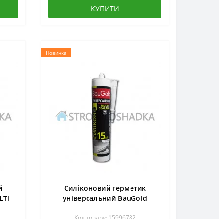
КУПИТИ
Новинка
й
Силіконовий герметик
LTI
універсальний BauGold
й
MULTI SEALANT, 280 мл, білий
Код товару: 15996782