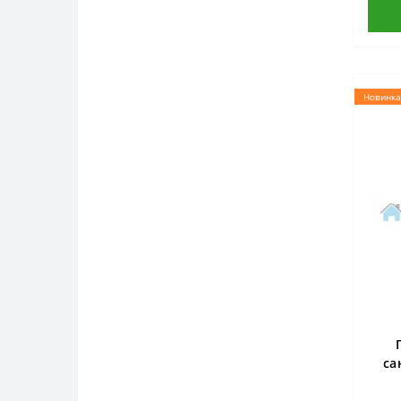
Новинка
са
SE