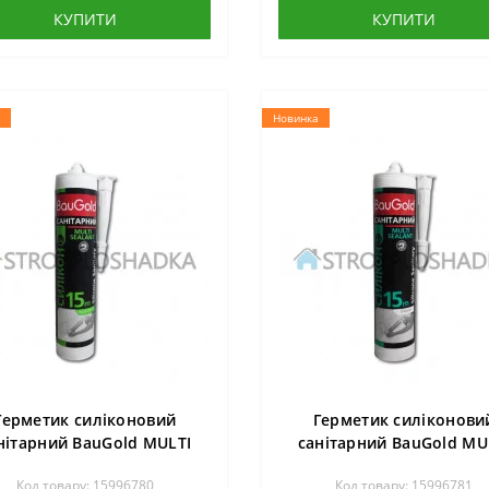
КУПИТИ
КУПИТИ
Новинка
Герметик силіконовий
Герметик силіконови
нітарний BauGold MULTI
санітарний BauGold MU
ALANT, 280 мл, прозорий
SEALANT, 280 мл, біли
Код товару: 15996780
Код товару: 15996781