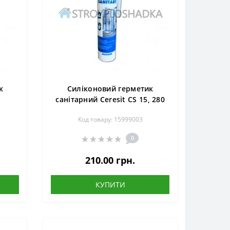
к
Силіконовий герметик
,
санітарний Ceresit CS 15, 280
мл, прозорий
Код товару: 15999003
0
210.00 грн.
КУПИТИ