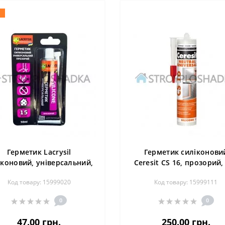
Герметик Lacrysil
Герметик силіконови
іконовий, універсальний,
Ceresit CS 16, прозорий,
50 мл, прозорий
мл
Код товару: 15999020
Код товару: 15999111
0
0
47.00 грн.
250.00 грн.