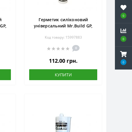
0
й
Герметик силіконовий
GP,
універсальний Mr.Build GP,
280 мл, прозорий
Код товару: 15997883
0
0
112.00 грн.
0
КУПИТИ