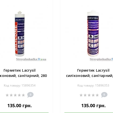
Герметик Lacrysil
Герметик Lacrysil
іконовий, санітарний, 280
силіконовий, санітарний,
мл, білий
мл, прозорий
Код товару: 15896354
Код товару: 15896353
0
0
135.00 грн.
135.00 грн.