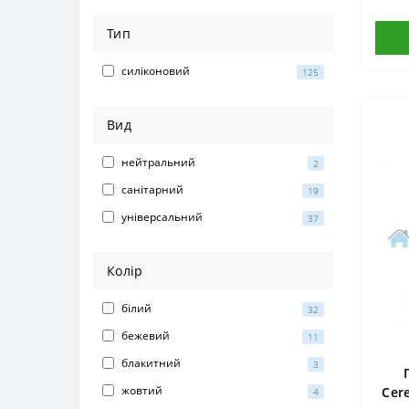
Тип
силіконовий
125
Вид
нейтральний
2
санітарний
19
універсальний
37
Колір
білий
32
бежевий
11
блакитний
3
жовтий
Cer
4