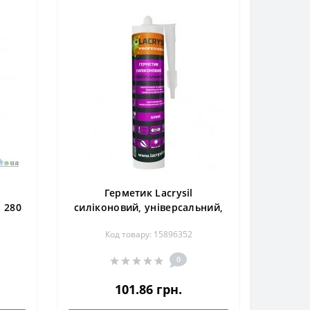
Герметик Lacrysil
 280
силіконовий, універсальний,
280 мл, білий
Код товару: 15896352
0
101.86 грн.