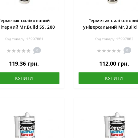
Герметик силіконовий
Герметик силіконови
ітарний Mr.Build SS, 280
універсальний Mr.Build 
мл, білий
280 мл, білий
Код товару: 15997881
Код товару: 15997882
0
0
119.36 грн.
112.00 грн.
КУПИТИ
КУПИТИ