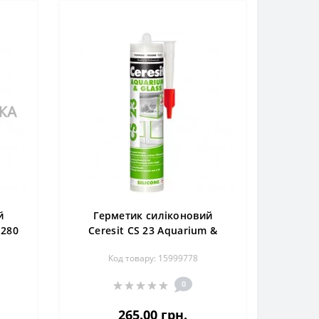
й
Герметик силіконовий
 280
Ceresit CS 23 Aquarium &
Glass, прозорий, 280 мл
Код товару: 15999778
0
265.00 грн.