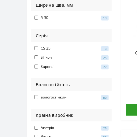
Ширина шва, мм
5-30
13
Серія
CS 25
13
Silikon
25
са
Supersil
22
Вологостійкість
вологостійкий
60
Країна виробник
Австрія
25
Данія