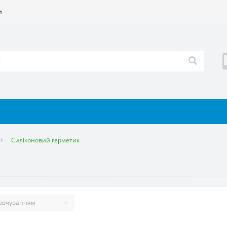
и
Силіконовий герметик