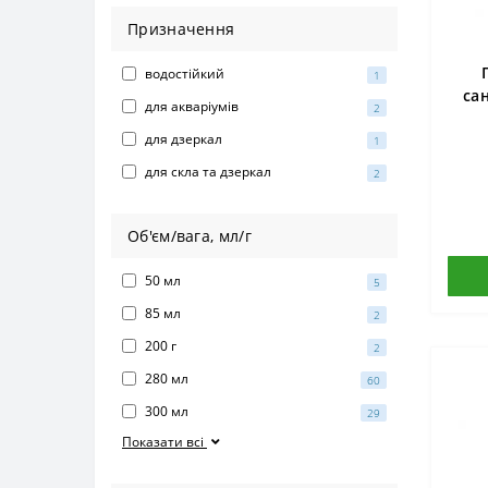
Призначення
водостійкий
1
сан
для акваріумів
2
для дзеркал
1
для скла та дзеркал
2
Об'єм/вага, мл/г
50 мл
5
85 мл
2
200 г
2
280 мл
60
300 мл
29
Показати всі