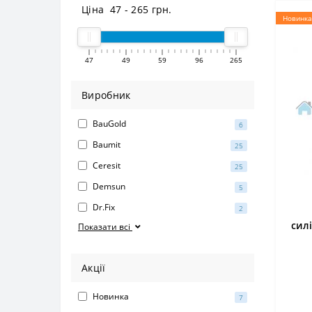
Ціна
47
-
265
грн.
Новинка
47
49
59
96
265
Виробник
BauGold
6
Baumit
25
Ceresit
25
Demsun
5
Dr.Fix
2
сил
Показати всі
Акції
Новинка
7