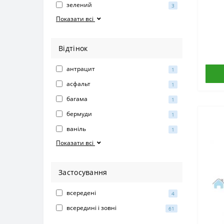
зелений
3
Показати всі
Відтінок
антрацит
1
асфальт
1
багама
1
бермуди
1
ваніль
1
Показати всі
Застосування
всередені
4
всередині і зовні
61