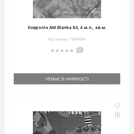
Ковролін AW Blanka 84, 4 м.п., кв.м.
Код товару: 15884694
0
НЕМАЄ В НАЯВНОСТІ