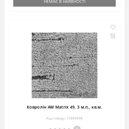
НЕМАЄ В НАЯВНОСТІ
Ковролін AW Matrix 49, 3 м.п., кв.м.
Код товару: 15884698
0