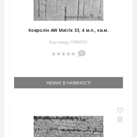
Ковролін AW Matrix 33, 4 м.п., кв.м.
Код товару: 15884701
0
НЕМАЄ В НАЯВНОСТІ