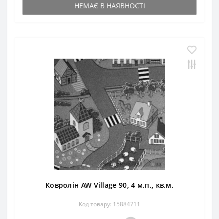
НЕМАЄ В НАЯВНОСТІ
Ковролін AW Village 90, 4 м.п., кв.м.
Код товару: 15884711