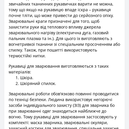
звичайних тканинних рукавичках варити не можна,
тому що якщо на рукавицю впаде іскра – рукавиця
почне тліти, що може привести до серйозного опіку.
Зварювальні краги призначені для того, щоб
захистити руки від теплового впливу джерела
зварювального нагріву (електрична дуга, газовий
пальник плазма та ін.). Для цього їх виготовляють з
вогнетривкої тканини зі спеціальним просоченням або
спилку. Також, при пошитті використовують
термостійкі нитки.
Рукавиці для зварювання виготовляються з таких
матеріалів:
Шкіра.
Шкіряний спилок.
Зварювальні роботи обов'язково повинні проводитися
по техніці безпеки. Людина використовує негорючі
засоби індивідуального захисту (ЗІЗ) для зварника бо
при зварюванні одяг знаходиться найближче до
вогню. Тому рукавиці для зварювання застосовують у
комплекті: маска зварника, зварювальні окуляри,
захисний костюм для зварювання, спеціальне захисне