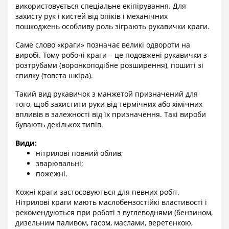
використовується спеціальне екіпірування. Для
захисту рук і кистей від опіків і механічних
пошкоджень особливу роль зіграють рукавички краги.
Саме слово «краги» позначає великі одвороти на
виробі. Тому робочі краги – це подовжені рукавички з
розтрубами (воронкоподібне розширення), пошиті зі
спилку (товста шкіра).
Такий вид рукавичок з манжетой призначений для
того, щоб захистити руки від термічних або хімічних
впливів в залежності від їх призначення. Такі вироби
бувають декількох типів.
Види:
нітрилові повний облив;
зварювальні;
пожежні.
Кожні краги застосовуються для певних робіт.
Нітрилові краги мають маслобензостійкі властивості і
рекомендуються при роботі з вуглеводнями (бензином,
дизельним паливом, гасом, маслами, веретенкою,