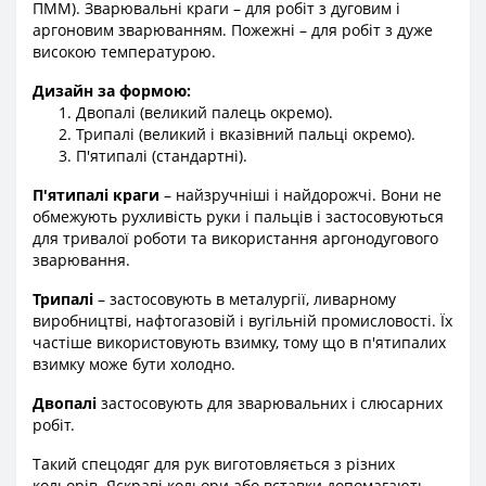
ПММ). Зварювальні краги – для робіт з дуговим і
аргоновим зварюванням. Пожежні – для робіт з дуже
високою температурою.
Дизайн за формою:
Двопалі (великий палець окремо).
Трипалі (великий і вказівний пальці окремо).
П'ятипалі (стандартні).
П'ятипалі краги
– найзручніші і найдорожчі. Вони не
обмежують рухливість руки і пальців і застосовуються
для тривалої роботи та використання аргонодугового
зварювання.
Трипалі
– застосовують в металургії, ливарному
виробництві, нафтогазовій і вугільній промисловості. Їх
частіше використовують взимку, тому що в п'ятипалих
взимку може бути холодно.
Двопалі
застосовують для зварювальних і слюсарних
робіт.
Такий спецодяг для рук виготовляється з різних
кольорів. Яскраві кольори або вставки допомагають