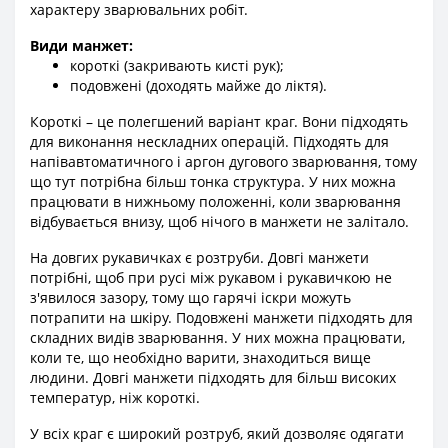
характеру зварювальних робіт.
Види манжет:
короткі (закривають кисті рук);
подовжені (доходять майже до ліктя).
Короткі – це полегшений варіант краг. Вони підходять
для виконання нескладних операцій. Підходять для
напівавтоматичного і аргон дугового зварювання, тому
що тут потрібна більш тонка структура. У них можна
працювати в нижньому положенні, коли зварювання
відбувається внизу, щоб нічого в манжети не залітало.
На довгих рукавичках є розтруби. Довгі манжети
потрібні, щоб при русі між рукавом і рукавичкою не
з'явилося зазору, тому що гарячі іскри можуть
потрапити на шкіру. Подовжені манжети підходять для
складних видів зварювання. У них можна працювати,
коли те, що необхідно варити, знаходиться вище
людини. Довгі манжети підходять для більш високих
температур, ніж короткі.
У всіх краг є широкий розтруб, який дозволяє одягати