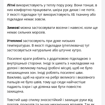
Літні
використовують у теплу пору року. Вони тонше, в
них комфортно працювати, шкіра рук дихає і не потіє.
У якості підкладки тут використовують ХБ тканину або
підкладки немає зовсім.
Зимові
можна застосовувати восени і навесні, коли ще
немає сильних морозів.
Утеплені
застосовують при дуже низьких
температурах. В якості підкладки (утеплювача) тут
застосовується натуральне або штучне хутро.
Посилені краги роблять з додатковою підкладкою з
внутрішньої сторони. Іноді їх шиють з накладками на
долоні і великому пальці (робочі місця), щоб не було
незахищених зон. Іноді роблять посилені шви.
Важливо, щоб на краги на ребрі великого і вказівного
пальців не було швів, тому що сюди найчастіше
падають іскри і ця ділянка має бути повністю
захищена.
Товстий шар спилку зносостійкий і захищає руки від
порізів, проколів та інших механічних впливів. Так як