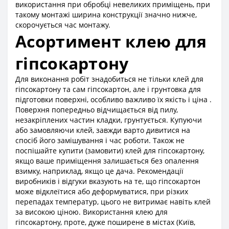
використання при обробці невеликих приміщень, при
такому монтажі ширина конструкції значно нижче,
скорочується час монтажу.
Асортимент клею для
гіпсокартону
Для виконання робіт знадобиться не тільки клей для
гіпсокартону та сам гіпсокартон, але і грунтовка для
підготовки поверхні, особливо важливо їх якість і ціна .
Поверхня попередньо відчищається від пилу,
незакріплених частин кладки, грунтується. Купуючи
або замовляючи клей, завжди варто дивитися на
спосіб його замішування і час роботи. Також не
поспішайте купити (замовити) клей для гіпсокартону,
якщо ваше приміщення залишається без опалення
взимку, наприклад, якщо це дача. Рекомендації
виробників і відгуки вказують на те, що гіпсокартон
може відклеїтися або деформуватися, при різких
перепадах температур, цього не витримає навіть клей
за високою ціною. Використання клею для
гіпсокартону, проте, дуже поширене в містах (Київ,