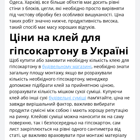
Одеса, Харків), все більше об'єктів має досить рівні
стіни з блоків, цегли, які необхідно просто вирівняти
під чистову обробку без особливої ​​вишуканості. Ціна
таких робіт значно нижче, продуктивність висока,
такий спосіб має масу хороших відгуків.
Ціни на клей для
гіпсокартону в Україні
Щоб купити або замовити необхідну кількість клею для
гіпсокартону в
будівельному магазині
, необхідно знати
загальну площу монтажу, якщо ви розрахували
кількість необхідного гіпсокартону, менеджер
допоможе підібрати клей за прийнятною ціною,
розрахувати кількість мішком сухої суміші. Купуючи
клей або інші сухі
будівельні суміші
пам'ятайте, ціна не
завжди вирішальний фактор, важливо вибирати
продукти сумісні між собою і мають хорошу репутацію
на ринку. Клейові суміші можна наносити як на саму
поверхню, так і безпосередньо на гіпсокартон, сам
лист закріплюється на рівні одного сантиметра від
статі, це важливо враховувати при монтажі матеріалу