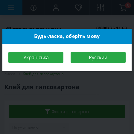
0
0(800) 75 11 63
Заказать звонок
Будь-ласка, оберіть мову
Українська
Русский
Строительный магазин
Стройматериалы
Строительные
смеси
Клей для гипсокартона
Клей для гипсокартона
Фильтр товаров