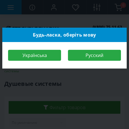
0
0(800) 75 11 63
Заказать звонок
Будь-ласка, оберіть мову
Українська
Русский
Строительный магазин
Сантехника
Смесители
Душевые
системы
Душевые системы
Фильтр товаров