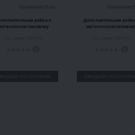
ополнительная рейка к
Дополнительная рейка
металлопластиковому
металлопластиковом
низу Marcin Dekor 1.2 м,
карнизу Marcin Dekor 1.
Код товара: 15884194
Код товара: 15884202
черешня
белый
0
0
ЖИДАЕМ ПОСТУПЛЕНИЯ
ОЖИДАЕМ ПОСТУПЛЕН