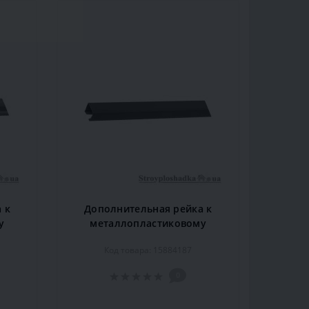
 к
Дополнительная рейка к
у
металлопластиковому
2 м,
карнизу Marcin Dekor 1.2 м,
Код товара: 15884187
махонь
0