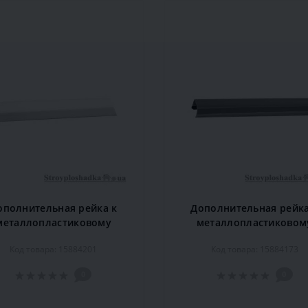
ополнительная рейка к
Дополнительная рейка
металлопластиковому
металлопластиковом
низу Marcin Dekor 1.2 м,
карнизу Marcin Dekor 1.
Код товара: 15884201
Код товара: 15884173
белый
дуб
0
0