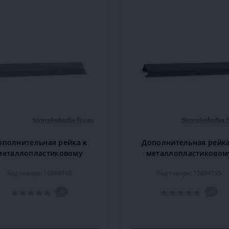
ополнительная рейка к
Дополнительная рейка
металлопластиковому
металлопластиковом
низу Marcin Dekor 1.6 м,
карнизу Marcin Dekor 1.
Код товара: 15884160
Код товара: 15884195
сосна
черешня
0
0