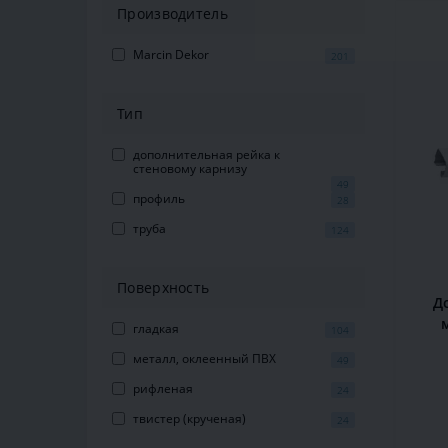
Производитель
Marcin Dekor
201
Тип
дополнительная рейка к
стеновому карнизу
49
профиль
28
труба
124
Поверхность
Д
гладкая
104
кар
металл, оклеенный ПВХ
49
рифленая
24
твистер (крученая)
24