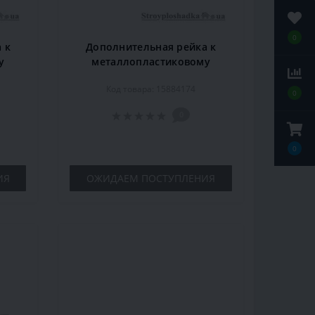
0
 к
Дополнительная рейка к
у
металлопластиковому
6 м,
карнизу Marcin Dekor 1.6 м,
Код товара: 15884174
дуб
0
0
0
ИЯ
ОЖИДАЕМ ПОСТУПЛЕНИЯ