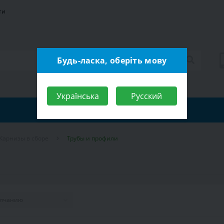
ти
Будь-ласка, оберіть мову
Українська
Русский
Карнизы в сборе
Трубы и профили