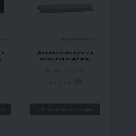
 к
Дополнительная рейка к
у
металлопластиковому
6 м,
карнизу Marcin Dekor 1.6 м,
Код товара: 15884167
светлый дуб
0
ИЯ
ОЖИДАЕМ ПОСТУПЛЕНИЯ