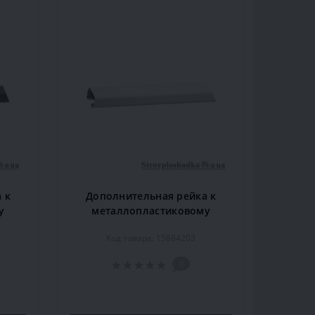
 к
Дополнительная рейка к
у
металлопластиковому
6 м,
карнизу Marcin Dekor 2 м,
Код товара: 15884203
белый
0