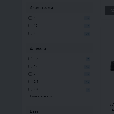
Диаметр, мм
О
16
64
19
32
25
56
Длина, м
1.2
7
1.6
45
2
45
2.4
45
2.8
7
Показать все
Д
Цвет