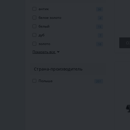
кар
антик
36
белое золото
4
белый
15
дуб
7
О
золото
16
Показать все
Страна-производитель
Польша
201