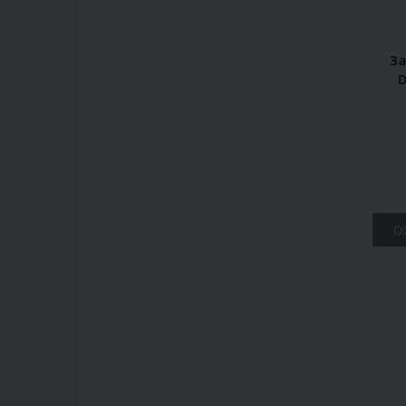
За
D
О