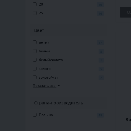
20
10
О
25
16
Цвет
антик
17
белый
5
белый/золото
1
золото
5
золото/мат
2
Показать все
Страна-производитель
Польша
85
За