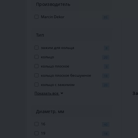
Производитель
Marcin Dekor
85
Тип
зажим для кольца
8
кольцо
20
кольцо плоское
3
кольцо плоское бесшумное
16
кольцо с зажимом
20
За
Показать все
Диаметр, мм
16
40
19
18