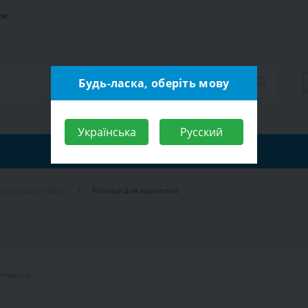
ти
Будь-ласка, оберіть мову
Українська
Русский
Карнизы в сборе
Кольца для карнизов