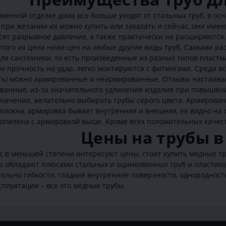
менной отделке дома все больше уходят от стальных труб, в ос
при желании их можно купить или заказать и сейчас, они име
ят разрывное давление, а также практически не расширяются, 
этого их цена ниже цен на любые другие виды труб. Самыми р
ля сантехники, то есть произведенные из разных типов пластм
 прочность на удар, легко монтируются с фитингами. Среди вс
ать) можно армированные и неармированные. Отзывы настаиваю
ванные, из-за значительного удлинения изделия при повышении
значение, желательно выбирать трубы серого цвета. Армирован
олокна, армировка бывает внутренняя и внешняя, ее видно на с
опилена с армировкой выше. Кроме всех положительных качеств
Цены на трубы в
ас в меньшей степени интересуют цены, стоит купить медные т
, обладают плюсами стальных и оцинкованных труб и пластико
тельно гибкости, гладкие внутренние поверхности, однороднос
сплуатации – все это медные трубы.