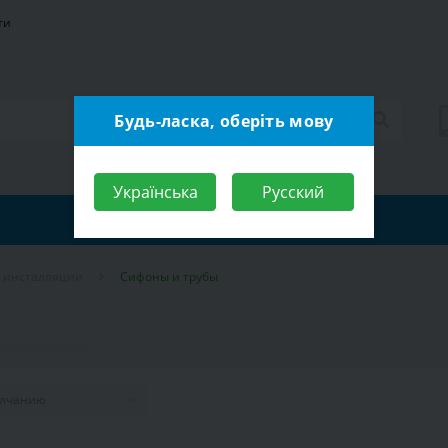
ти
Будь-ласка, оберіть мову
Українська
Русский
я инсталляции
Сифоны и трубы