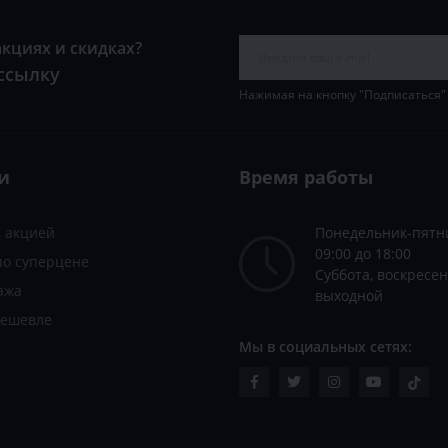
акциях и скидках?
ссылку
Нажимая на кнопку "Подписаться"
и
Время работы
с акцией
Понедельник-пятн
09:00 до 18:00
по суперцене
Суббота, воскресен
ажа
выходной
дешевле
Мы в социальных сетях: