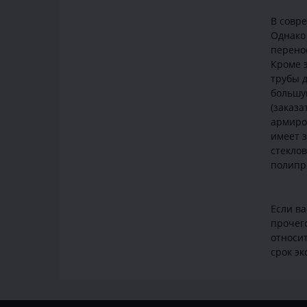
В совре
Однако 
перенос
Кроме 
трубы д
большую
(заказ
армиро
имеет 
стеклов
полипр
Если в
прочего
относи
срок эк