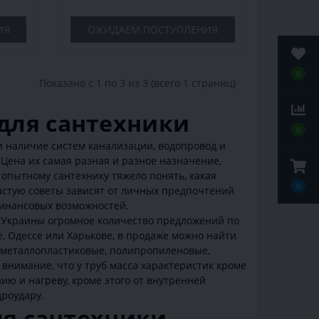
ИЯ
ОЖИДАЕМ ПОСТУПЛЕНИЯ
0
Показано с 1 по 3 из 3 (всего 1 страниц)
для сантехники
0
и наличие систем канализации, водопровод и
Цена их самая разная и разное назначение,
 опытному сантехнику тяжело понять, какая
0
частую советы зависят от личных предпочтений
финансовых возможностей.
м Украины огромное количество предложений по
е, Одессе или Харькове, в продаже можно найти
, металлопластиковые, полипропиленовые,
 внимание, что у труб масса характеристик кроме
ию и нагреву, кроме этого от внутренней
роудару.
ля сантехники