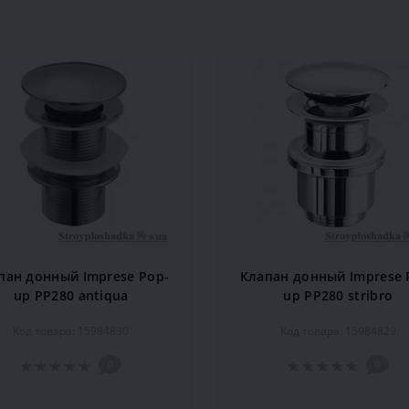
пан донный Imprese Pop-
Клапан донный Imprese 
up PP280 antiqua
up PP280 stribro
Код товара: 15984830
Код товара: 15984829
0
0