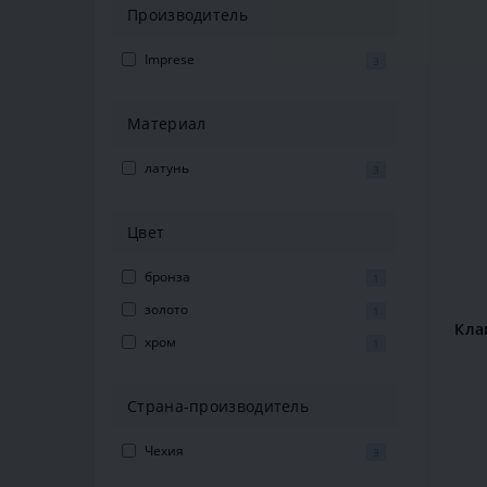
Производитель
Imprese
3
Материал
латунь
3
Цвет
бронза
1
золото
1
Кла
хром
1
Страна-производитель
Чехия
3