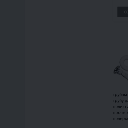
О
трубам 
трубу 
полиэти
прочнос
поверхн