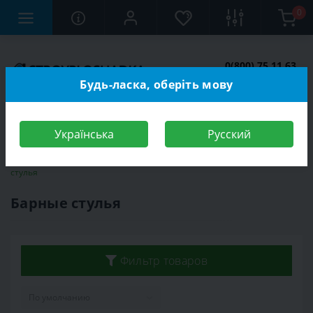
0
0(800) 75 11 63
Заказать звонок
Будь-ласка, оберіть мову
Українська
Русский
Строительный магазин
Мебель
Мебель для кухни
Барные
стулья
Барные стулья
Фильтр товаров