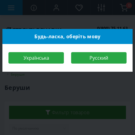
0
0(800) 75 11 63
Заказать звонок
Будь-ласка, оберіть мову
Українська
Русский
Строительный магазин
Средства индивидуальной защиты (СИЗ)
Беруши
Беруши
Фильтр товаров