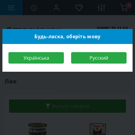
0
0(800) 75 11 63
Заказать звонок
Будь-ласка, оберіть мову
Українська
Русский
Строительный магазин
Отделочные материалы
Лак
Лак
Фильтр товаров