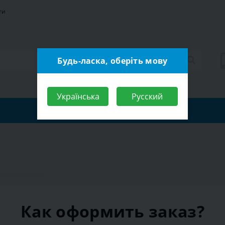
ти
Будь-ласка, оберіть мову
Українська
Русский
Как оформить заказ?