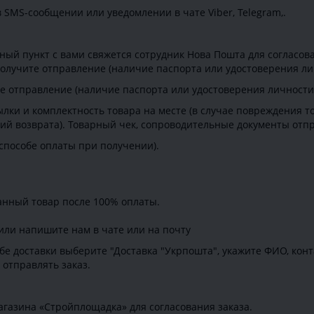
 SMS-сообщении или уведомлении в чате Viber, Telegram,.
ый пункт с вами свяжется сотрудник Нова Пошта для согласова
олучите отправление (наличие паспорта или удостоверения ли
е отправление (наличие паспорта или удостоверения личности 
лки и комплектность товара на месте (в случае повреждения т
овий возврата). Товарный чек, сопроводительные документы отп
 способе оплаты при получении).
анный товар после 100% оплаты.
 или напишите нам в чате или на почту
бе доставки выберите "Доставка "Укрпошта", укажите ФИО, кон
 отправлять заказ.
газина «Стройплощадка» для согласования заказа.