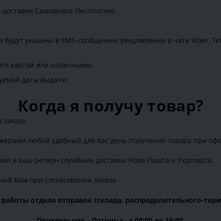
доставки Самовывоз (бесплатно).
ия будут указаны в SMS-сообщении, уведомлении в чате Viber, 
 его картой или наличными.
руемой даты выдачи.
Когда я получу товар?
 заказа.
джерами любой удобный для вас день получения товара при оф
авки в ваш регион службами доставки Нова Пошта и Укрпошта.
ный Вам при согласовании заказа.
 работы отдела отправок (склада, распределительного-терм
Понедельник - Пятница - с 08:00 до 19:00.