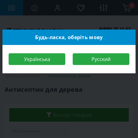
0
0(800) 75 11 63
Заказать звонок
Будь-ласка, оберіть мову
Українська
Русский
Строительный магазин
Отделочные материалы
Средство
защиты древесины
Антисептик для дерева
Антисептик для дерева
Фильтр товаров