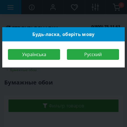
0
0(800) 75 11 63
Заказать звонок
Будь-ласка, оберіть мову
Українська
Русский
Строительный магазин
Отделочные материалы
Обои
Бумажные обои
Бумажные обои
Фильтр товаров