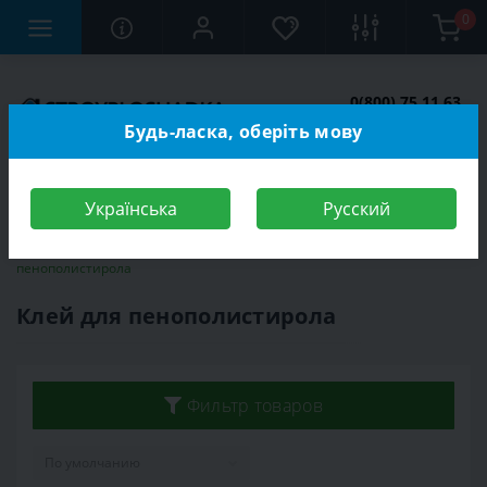
0
0(800) 75 11 63
Заказать звонок
Будь-ласка, оберіть мову
Українська
Русский
Строительный магазин
Стройматериалы
Клей
Клей для
пенополистирола
Клей для пенополистирола
Фильтр товаров