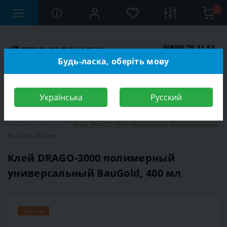
0
0(800) 75 11 63
Заказать звонок
Будь-ласка, оберіть мову
Українська
Русский
Строительный магазин
Стройматериалы
Клей
Клей для
пенополистирола
Клей DRAGO-3000 полимерный универсальный
BauGold, 400 мл
Клей DRAGO-3000 полимерный
универсальный BauGold, 400 мл
Новинка