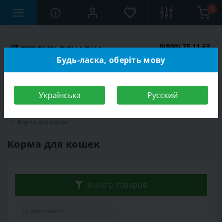
0
0(800) 75 11 63
Заказать звонок
Будь-ласка, оберіть мову
Українська
Русский
Строительный магазин
Зоотовары
Корма для животных
Корма для кошек
Корма для кошек
Фильтр товаров