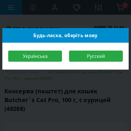
0
0(800) 75 11 63
Заказать звонок
Будь-ласка, оберіть мову
Українська
Русский
Строительный магазин
Зоотовары
Корма для животных
Корма для кошек
Консерва (паштет) для кошек Butcher`s Cat
Pro, 100 г, с курицей (48288)
Консерва (паштет) для кошек
Butcher`s Cat Pro, 100 г, с курицей
(48288)