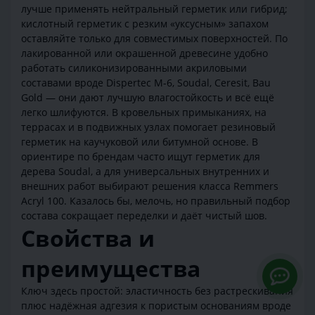
лучше применять нейтральный герметик или гибрид;
кислотный герметик с резким «уксусным» запахом
оставляйте только для совместимых поверхностей. По
лакированной или окрашенной древесине удобно
работать силиконизированными акриловыми
составами вроде Dispertec M-6, Soudal, Ceresit, Bau
Gold — они дают лучшую влагостойкость и всё ещё
легко шлифуются. В кровельных примыканиях, на
террасах и в подвижных узлах помогает резиновый
герметик на каучуковой или битумной основе. В
ориентире по брендам часто ищут герметик для
дерева Soudal, а для универсальных внутренних и
внешних работ выбирают решения класса Remmers
Acryl 100. Казалось бы, мелочь, но правильный подбор
состава сокращает переделки и даёт чистый шов.
Свойства и
преимущества
Ключ здесь простой: эластичность без растрескивания
плюс надёжная адгезия к пористым основаниям вроде