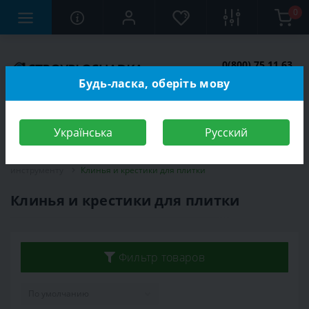
0
0(800) 75 11 63
Заказать звонок
Будь-ласка, оберіть мову
Українська
Русский
Строительный магазин
Инструменты
Расходный материал к
инструменту
Клинья и крестики для плитки
Клинья и крестики для плитки
Фильтр товаров