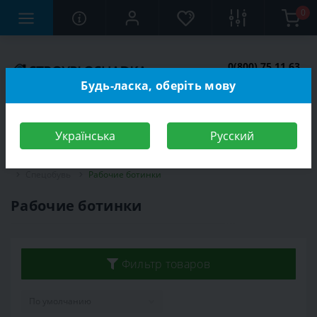
0
0(800) 75 11 63
Заказать звонок
Будь-ласка, оберіть мову
Українська
Русский
Строительный магазин
Средства индивидуальной защиты (СИЗ)
Спецобувь
Рабочие ботинки
Рабочие ботинки
Фильтр товаров