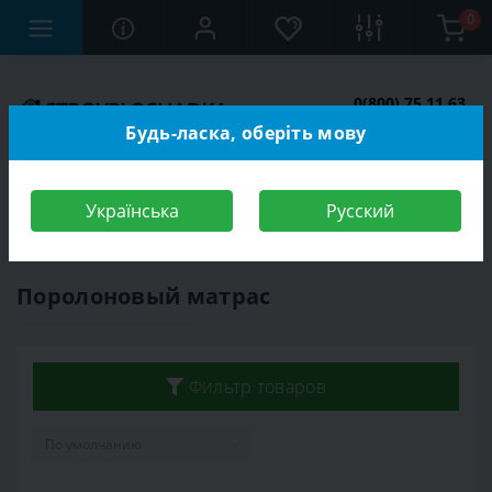
0
0(800) 75 11 63
Заказать звонок
Будь-ласка, оберіть мову
Українська
Русский
Строительный магазин
Матрасы
Поролоновый матрас
Поролоновый матрас
Фильтр товаров