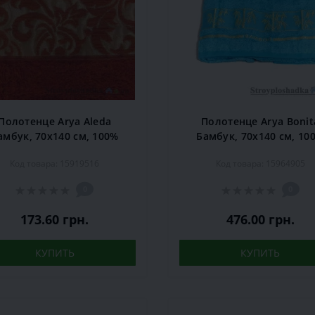
Полотенце Arya Aleda
Полотенце Arya Bonit
амбук, 70х140 см, 100%
Бамбук, 70х140 см, 10
бамбуковое волокно,
бамбуковое волокно
Код товара: 15919516
Код товара: 15964905
кирпичное
бирюзовый
0
0
173.60 грн.
476.00 грн.
КУПИТЬ
КУПИТЬ