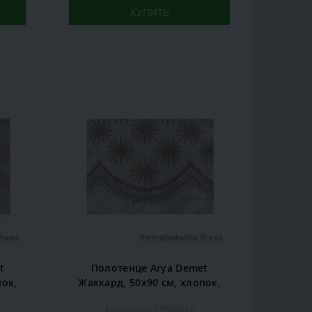
КУПИТЬ
t
Полотенце Arya Demet
пок,
Жаккард, 50х90 см, хлопок,
светло-коричневое
Код товара: 15964934