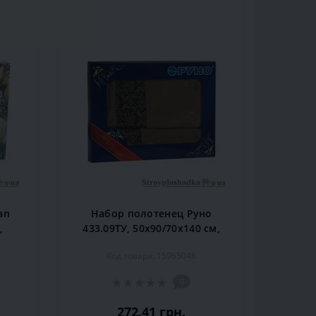
an
Набор полотенец Руно
,
433.09ТУ, 50х90/70х140 см,
к,
хлопок, бежевое, 2 шт
Код товара: 15965048
т
0
272.41 грн.