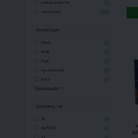
набор салфеток
1
полотенце
228
Коллекция
Aleda
7
Andy
2
Arya
1
Ayca Damask
7
Bella
7
Показать все
Ширина, см
30
4
30/50/70
1
43
33
1