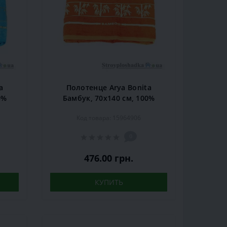
a
Полотенце Arya Bonita
0%
Бамбук, 70х140 см, 100%
,
бамбуковое волокно,
Код товара: 15964906
оранжевое
0
476.00 грн.
КУПИТЬ