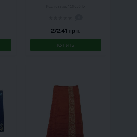
шт
хлопок, персиковое, 2 шт
Код товара: 15965045
0
272.41 грн.
КУПИТЬ