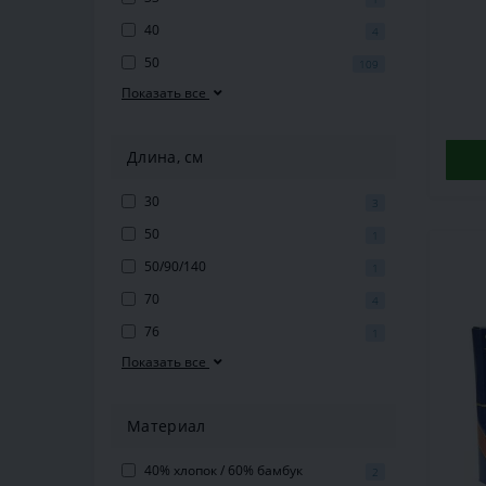
хл
40
4
50
109
Показать все
Длина, см
30
3
50
1
50/90/140
1
70
4
76
1
Показать все
Материал
40% хлопок / 60% бамбук
2