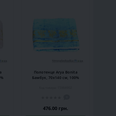
a
Полотенце Arya Bonita
0%
Бамбук, 70х140 см, 100%
,
бамбуковое волокно,
Код товара: 15964902
светло-голубое
0
476.00 грн.