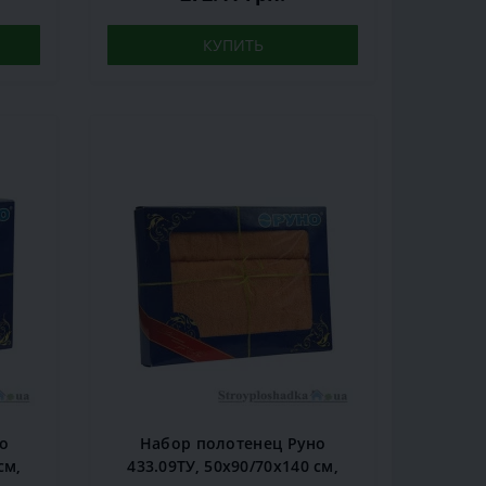
КУПИТЬ
о
Набор полотенец Руно
см,
433.09ТУ, 50х90/70х140 см,