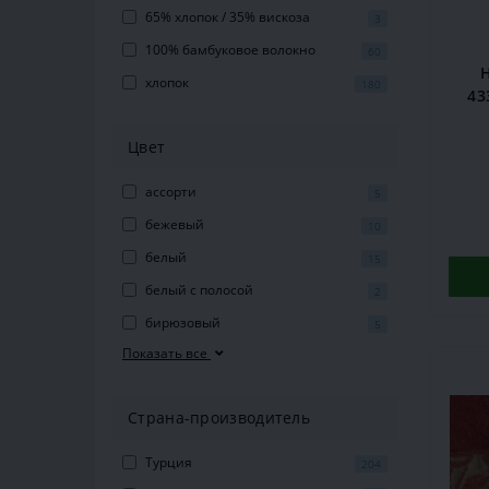
65% хлопок / 35% вискоза
3
100% бамбуковое волокно
60
хлопок
180
43
Цвет
ассорти
5
бежевый
10
белый
15
белый с полосой
2
бирюзовый
5
Показать все
Страна-производитель
Турция
204