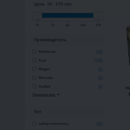
Цена
18
-
579
грн.
18
23
64
208
579
Производитель
Altinbasak
19
Arya
173
Megan
5
Merzuka
2
Ozdilek
5
Н
Показать все
5
Тип
набор полотенец
16