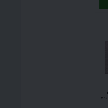
Жак
см,