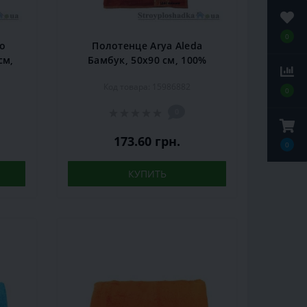
0
о
Полотенце Arya Aleda
см,
Бамбук, 50х90 см, 100%
т
бамбуковое волокно,
Код товара: 15986882
кирпичное
0
0
173.60 грн.
0
КУПИТЬ