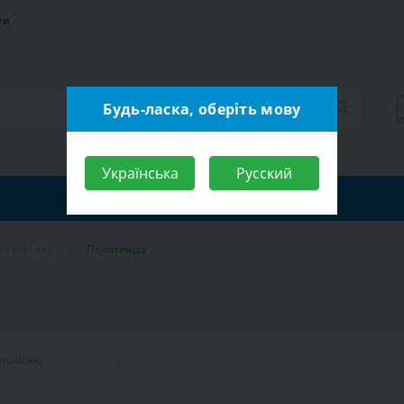
ти
Будь-ласка, оберіть мову
Українська
Русский
 текстиль
Полотенца