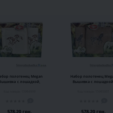
абор полотенец Megan
Набор полотенец Meg
Вышивка с лошадкой,
Вышивка с лошадкой
0х90/70х140 см, хлопок,
50х90/70х140 см, хлопо
Код товара: 15964999
Код товара: 15965001
кремовое, 2 шт
светло-бежевое, 2 ш
0
0
578.20 грн.
578.20 грн.