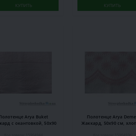
КУПИТЬ
КУПИТЬ
Полотенце Arya Buket
Полотенце Arya Deme
кард с окантовкой, 50х90
Жаккард, 50х90 см, хло
 хлопок, светло-розовое
розовое
Код товара: 15964944
Код товара: 15964936