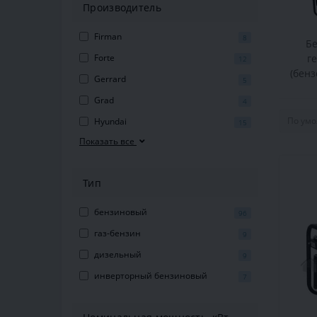
Производитель
Firman
8
Б
Forte
г
12
(бен
Gerrard
5
Grad
4
Hyundai
15
Показать все
Тип
бензиновый
96
газ-бензин
9
дизельный
9
инверторный бензиновый
7