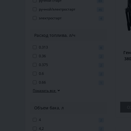
ручной старт
69
ручной/электростарт
45
электростарт
4
Расход топлива, л/ч
0.313
6
Ген
0.36
2
380
0.375
2
0.6
2
0.66
1
Показать все
О
Объем бака, л
4
2
4,2
2