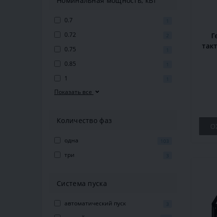
Номинальная мощность, кВт
0.7
1
0.72
Г
2
так
0.75
1
0.85
1
1
1
Показать все
Количество фаз
О
одна
103
три
3
Система пуска
автоматический пуск
3