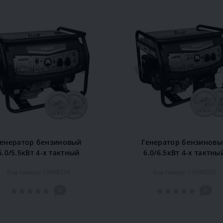
Генератор бензиновый
Генератор бензиновы
5.0/5.5кВт 4-х тактный
6.0/6.5кВт 4-х тактны
ручной запуск SIGMA
электрозапуск SIGM
Код товара: 15998526
Код товара: 15998533
(5710461)
(5710491)
0
0