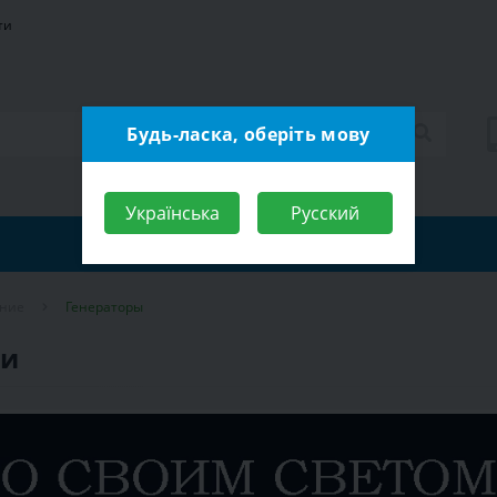
ти
Будь-ласка, оберіть мову
Українська
Русский
ание
Генераторы
ии