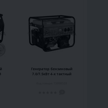
й
Генератор бензиновый
й
7.0/7.5кВт 4-х тактный
A
электрозапуск GRAD
Код товара: 15998528
(5710985)
0