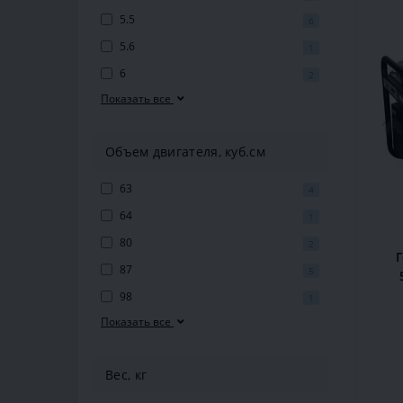
5.5
6
5.6
1
6
2
Показать все
Объем двигателя, куб.см
63
4
64
1
80
2
87
5
98
1
Показать все
Вес, кг