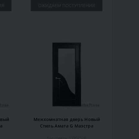
ИЯ
ОЖИДАЕМ ПОСТУПЛЕНИЯ
овый
Межкомнатная дверь Новый
ра
Стиль Амата G Маэстра
DeLuxe, со стеклом,
Код товара: 15907516
шт.
2000x700x40, венге, шт.