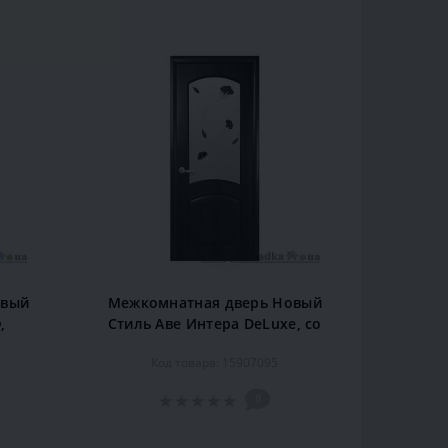
овый
Межкомнатная дверь Новый
,
Стиль Аве Интера DeLuxe, со
т.
стеклом Р4, 2000x600x34,
Код товара: 15907095
вишня, шт.
0