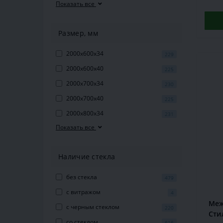
Показать все
Размер, мм
2000x600x34
229
2000x600x40
225
2000x700x34
230
2000x700x40
225
2000x800x34
231
Показать все
Наличие стекла
без стекла
479
с витражом
4
Меж
с черным стеклом
220
Сти
со стеклом
616