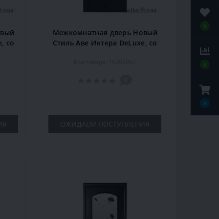
0
овый
Межкомнатная дверь Новый
, со
Стиль Аве Интера DeLuxe, со
34,
стеклом Р4, 2000x800x34,
Код товара: 15907097
вишня, шт.
0
0
0
ИЯ
ОЖИДАЕМ ПОСТУПЛЕНИЯ