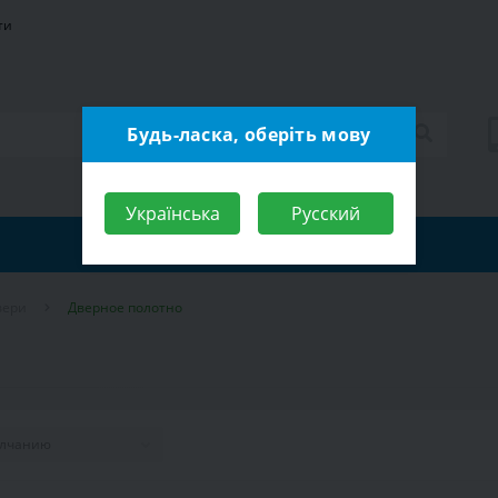
ти
Будь-ласка, оберіть мову
Українська
Русский
вери
Дверное полотно