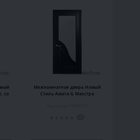
овый
Межкомнатная дверь Новый
, со
Стиль Амата G Маэстра
34,
DeLuxe, со стеклом,
Код товара: 15907515
2000x600x40, венге, шт.
0