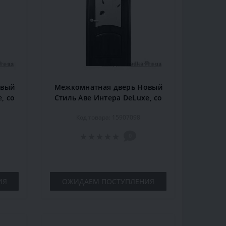
овый
Межкомнатная дверь Новый
, со
Стиль Аве Интера DeLuxe, со
34,
стеклом Р4, 2000x900x34,
Код товара: 15907098
вишня, шт.
0
ИЯ
ОЖИДАЕМ ПОСТУПЛЕНИЯ