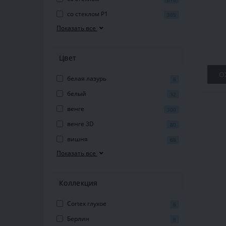
ст
со стеклом P1
385
Показать все
Цвет
О
белая лазурь
8
белый
32
венге
300
венге 3D
80
вишня
68
Показать все
Коллекция
Cortex глухое
8
Берлин
8