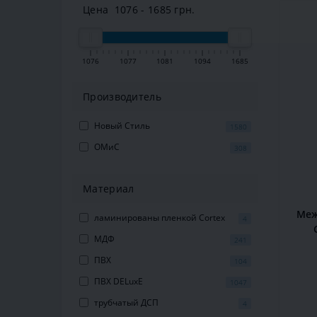
Цена
1076
-
1685
грн.
1076
1077
1081
1094
1685
Производитель
Новый Стиль
1580
ОМиС
308
Материал
Меж
ламинированы пленкой Cortex
4
МДФ
241
2
ПВХ
104
ПВХ DELuxE
1047
трубчатый ДСП
4