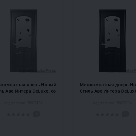
комнатная дверь Новый
Межкомнатная дверь Н
ль Аве Интера DeLuxe, со
Стиль Аве Интера DeLuxe
еклом Р4, 2000x900x34,
стеклом Р4, 2000x900x
Код товара: 15907102
Код товара: 15907094
ольха, шт.
орех, шт.
0
0