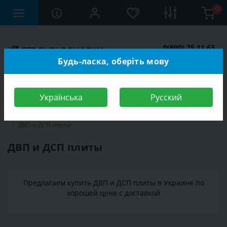
0
0(800) 75 11 63
Заказать звонок
Будь-ласка, оберіть мову
Українська
Русский
Строительный магазин
Стройматериалы
Пиломатериалы
ДВП и ДСП плиты
ДВП и ДСП плиты
Предлагаем купить ДВП и ДСП плиты в Украине по
хорошей цене с доставкой