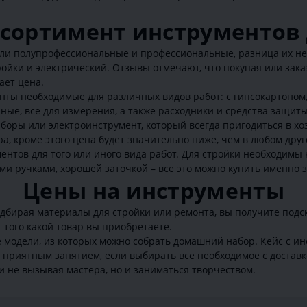
сортимент инструментов 
ли полупрофессиональные и профессиональные, разница их не т
ройки и электрический. Отзывы отмечают, что покупая или зак
ает цена.
нты необходимые для различных видов работ: с гипсокартоном,
рные, все для измерения, а также расходники и средства защит
оры или электроинструмент, который всегда пригодиться в хо
ра, кроме этого цена будет значительно ниже, чем в любом дру
нтов для того или иного вида работ. Для стройки необходимы к
и ручками, хорошей заточкой – все это можно купить именно з
Цены на инструменты
одбирая материалы для стройки или ремонта, вы получите подс
 того какой товар вы приобретаете.
 модели, из которых можно собрать домашний набор. Кейс с ин
и приятным занятием, если выбирать все необходимое с достав
и не вызывая мастера, но и заниматься творчеством.