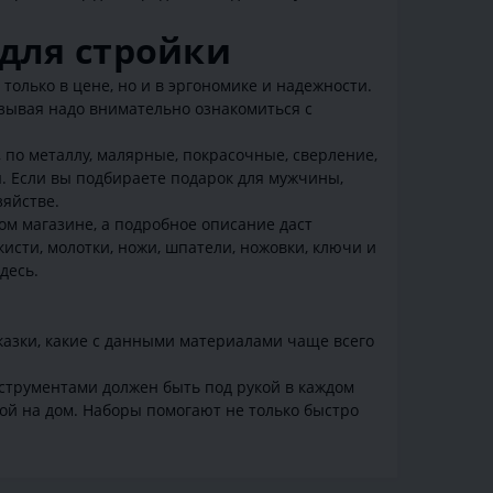
для стройки
олько в цене, но и в эргономике и надежности.
азывая надо внимательно ознакомиться с
 по металлу, малярные, покрасочные, сверление,
ы. Если вы подбираете подарок для мужчины,
зяйстве.
гом магазине, а подробное описание даст
исти, молотки, ножи, шпатели, ножовки, ключи и
десь.
казки, какие с данными материалами чаще всего
струментами должен быть под рукой в каждом
кой на дом. Наборы помогают не только быстро