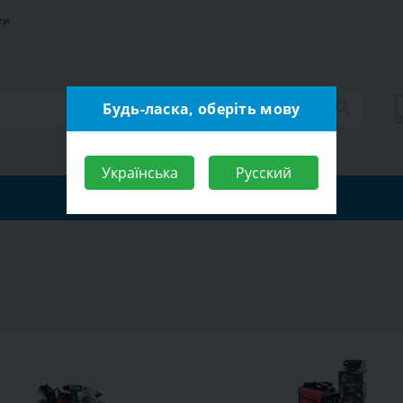
ти
Будь-ласка, оберіть мову
Українська
Русский