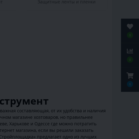
нт
Защитные ленты и пленки
0
0
0
струмент
 важная составляющая, от их удобства и наличия
бычном магазине хозтоваров, но правильнее
ве, Харькове и Одессе где можно потратить
тернет магазина, если вы решили заказать
«Стройплощадка» предлагает одно из лучших