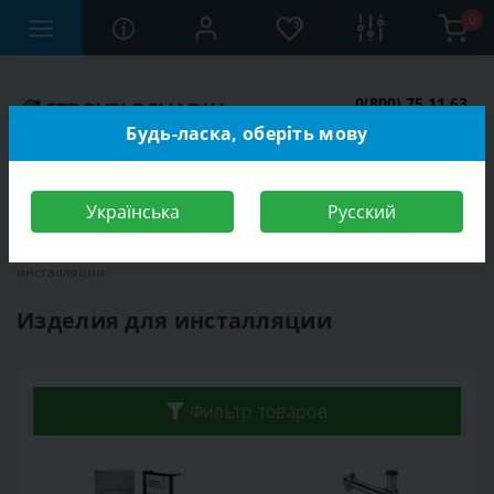
0
0(800) 75 11 63
Заказать звонок
Будь-ласка, оберіть мову
Українська
Русский
Строительный магазин
Сантехника
Изделия для
инсталляции
Изделия для инсталляции
Фильтр товаров