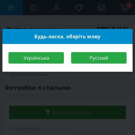
0
0(800) 75 11 63
Заказать звонок
Будь-ласка, оберіть мову
Українська
Русский
Строительный магазин
Отделочные материалы
Фотообои
Фотообои в спальню
Фотообои в спальню
Фильтр товаров