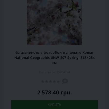
Флизелиновые фотообои в спальню Komar
National Geographic 8NW-507 Spring, 368х254
см
Код товара: 15904274
0
2 578.40 грн.
КУПИТЬ