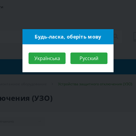
ти
Будь-ласка, оберіть мову
Українська
Русский
монтажное оборудование
Устройства защитного отключения (УЗО)
ючения (УЗО)