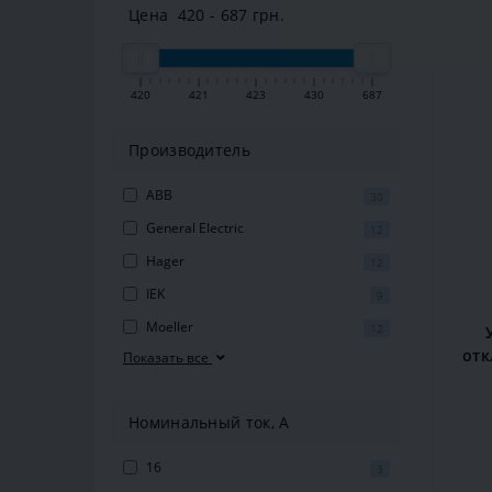
Цена
420
-
687
грн.
420
421
423
430
687
Производитель
ABB
30
General Electric
12
Hager
12
IEK
9
Moeller
12
отк
Показать все
А,
Номинальный ток, A
16
3