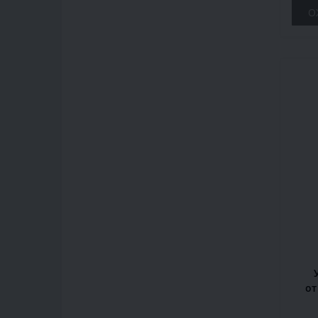
О
от
6