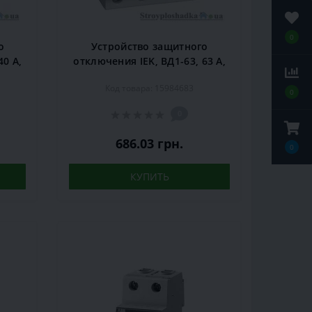
0
о
Устройство защитного
40 А,
отключения IEK, ВД1-63, 63 А,
030)
30 мА, 4P (MDV10-4-063-030)
Код товара: 15984683
0
0
686.03 грн.
0
КУПИТЬ