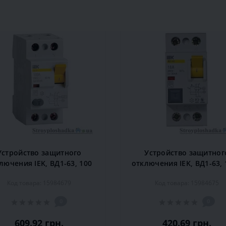
Устройство защитного
Устройство защитног
лючения IEK, ВД1-63, 100
отключения IEK, ВД1-63, 
 30 мА, 2P (MDV10-2-100-
30 мА, 2P (MDV10-2-016-
Код товара: 15984679
Код товара: 15984675
030)
0
0
609.92 грн.
420.69 грн.