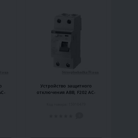
о
Устройство защитного
AC-
отключения ABB, F202 AC-
2P
40/0,03, 40 A, 30 мА, 2P
Код товара: 15916479
0