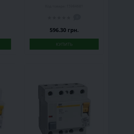
030)
30 мА, 4P (MDV10-4-032-030)
Код товара: 15984681
0
596.30 грн.
КУПИТЬ