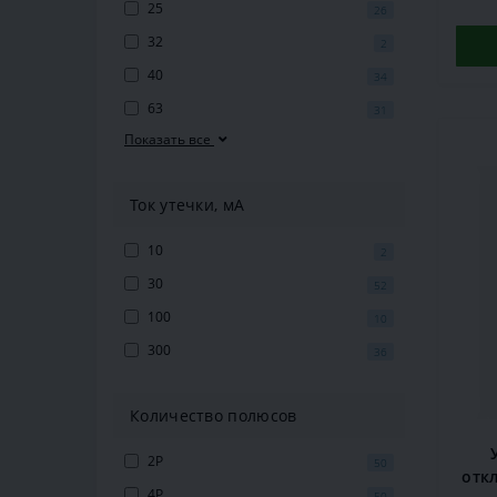
25
26
32
2
40
34
63
31
Показать все
Ток утечки, мА
10
2
30
52
100
10
300
36
Количество полюсов
2P
50
откл
4P
50