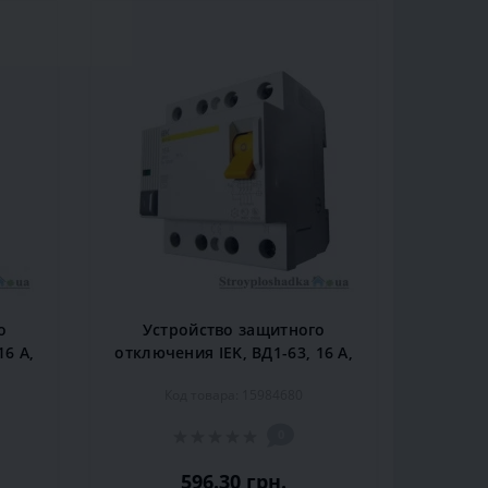
о
Устройство защитного
16 A,
отключения IEK, ВД1-63, 16 А,
030)
30 мА, 4P (MDV10-4-016-030)
Код товара: 15984680
0
596.30 грн.