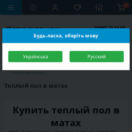
0
0(800) 75 11 63
Заказать звонок
Будь-ласка, оберіть мову
Українська
Русский
Строительный магазин
Электротехника
Теплый пол
Теплый пол в матах
Теплый пол в матах
Купить теплый пол в
матах
Теплый пол в матах – это вариант для тех, у кого есть