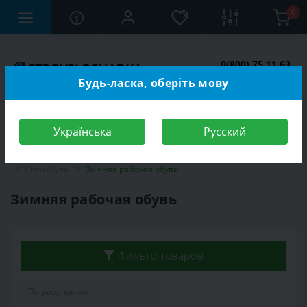
0
0(800) 75 11 63
Заказать звонок
Будь-ласка, оберіть мову
Українська
Русский
Строительный магазин
Средства индивидуальной защиты (СИЗ)
Спецобувь
Зимняя рабочая обувь
Зимняя рабочая обувь
Фильтр товаров