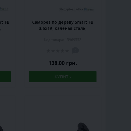
t FB
Саморез по дереву Smart FB
,
3.5x19, каленая сталь,
ый,
крестовой шлиц, черный,
Код товара: 15969552
1000 шт.
0
138.00 грн.
КУПИТЬ