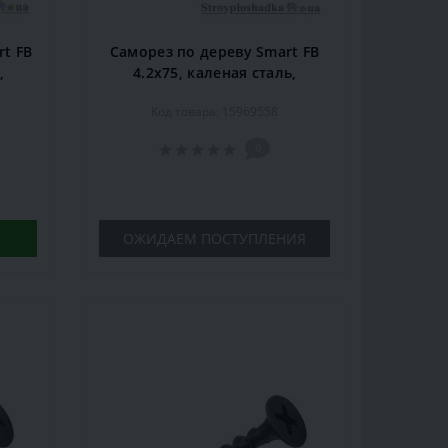
t FB
Саморез по дереву Smart FB
,
4.2х75, каленая сталь,
ый,
крестовой шлиц, черный,
Код товара: 15969558
250 шт.
0
ОЖИДАЕМ ПОСТУПЛЕНИЯ