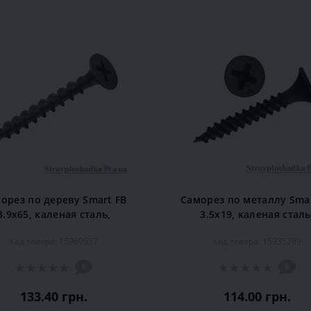
орез по дереву Smart FB
Саморез по металлу Smar
3.9х65, каленая сталь,
3.5x19, каленая сталь
естовой шлиц, черный,
крестовой шлиц, черн
Код товара: 15969557
Код товара: 15935289
250 шт.
1000 шт.
0
0
133.40 грн.
114.00 грн.