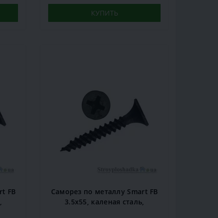
КУПИТЬ
t FB
Саморез по металлу Smart FB
,
3.5х55, каленая сталь,
ый,
крестовой шлиц, черный,