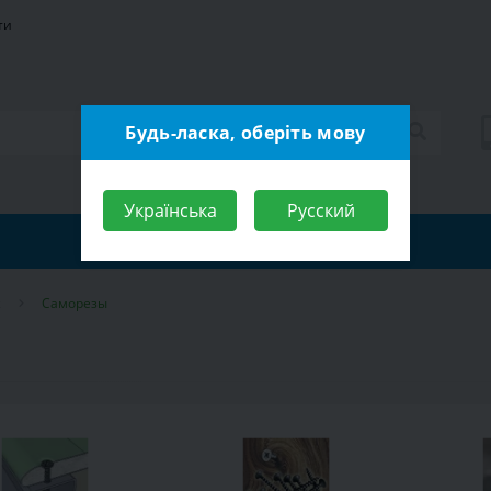
ти
Будь-ласка, оберіть мову
Українська
Русский
ж
Саморезы