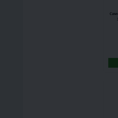
Сам
кр