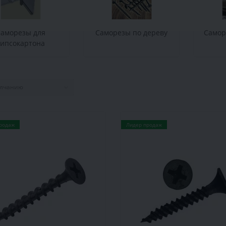
Саморезы для
Саморезы по дереву
Самор
гипсокартона
родаж
Лидер продаж