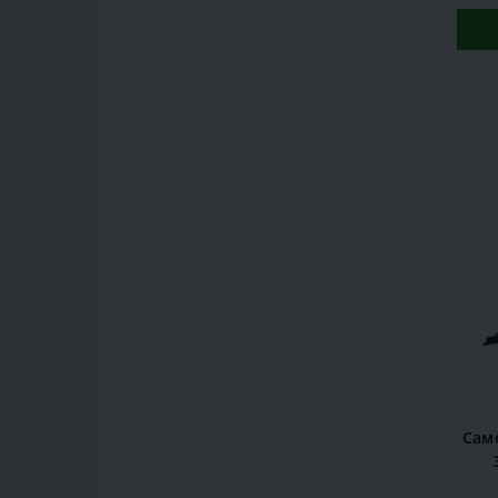
Сам
кр