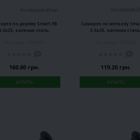
орез по дереву Smart FB
Саморез по металлу Smar
3.5х25, каленая сталь,
3.5х25, каленая сталь
естовой шлиц, черный,
крестовой шлиц, черн
Код товара: 15969553
Код товара: 15935290
1000 шт.
1000 шт.
0
0
160.80 грн.
119.20 грн.
КУПИТЬ
КУПИТЬ