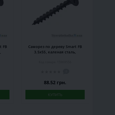
t FB
Саморез по дереву Smart FB
,
3.5х55, каленая сталь,
ый,
крестовой шлиц, черный,
Код товара: 15969556
250 шт.
0
88.52 грн.
КУПИТЬ