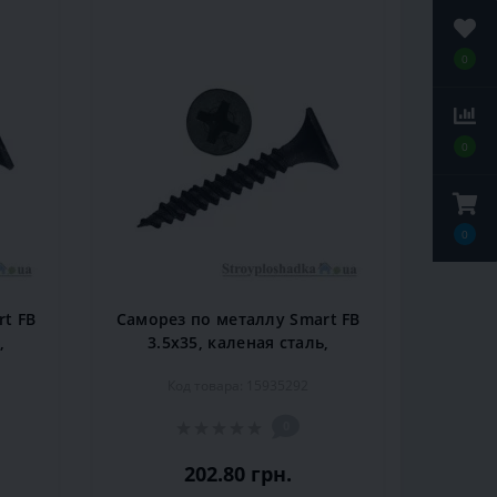
0
0
0
t FB
Саморез по металлу Smart FB
,
3.5х35, каленая сталь,
ый,
крестовой шлиц, черный,
Код товара: 15935292
1000 шт.
0
202.80 грн.